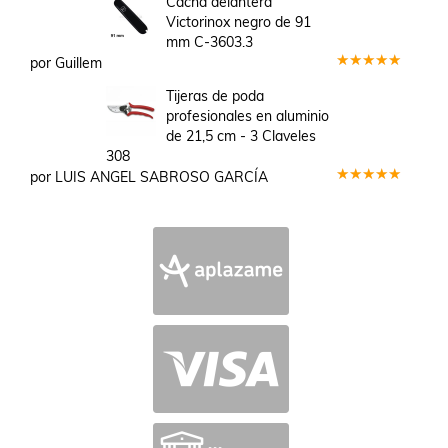
Cacha delantera
de 5
Victorinox negro de 91
mm C-3603.3
por Guillem
Valorado
en
5
de 5
Tijeras de poda
profesionales en aluminio
de 21,5 cm - 3 Claveles
308
por LUIS ANGEL SABROSO GARCÍA
Valorado
en
5
de 5