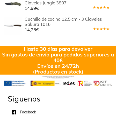
Claveles Jungle 3807
14,99
€
Valorado
en
5.00
de
Cuchillo de cocina 12,5 cm - 3 Claveles
5
Sakura 1016
14,25
€
Valorado
en
5.00
de
5
Hasta 30 días para devolver
Sin gastos de envío para pedidos superiores a
40€
Envíos en 24/72h
(Productos en stock)
Síguenos
Facebook