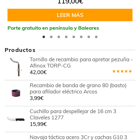
119,00
€
en
5.00
de
5
LEER MÁS
Porte gratuito en península y Baleares
Productos
Tornillo de recambio para apretar pezuña -
Afinox TORP-CG
42,00
€
Valorado
en
5.00
de
Recambio de banda de grano 80 (basto)
5
para afilador eléctrico Arcos
3,99
€
Cuchillo para despellejar de 16 cm 3
Claveles 1277
15,99
€
Navaja táctica acero 3Cr y cachas G10 3