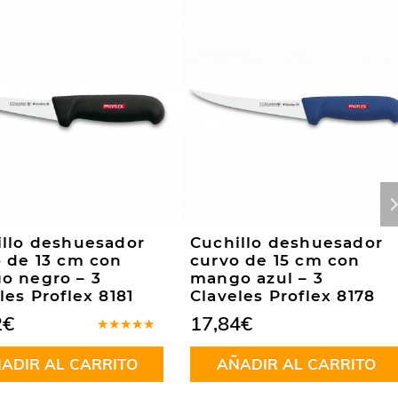
illo deshuesador
Cuchillo deshuesador
 de 13 cm con
curvo de 15 cm con
o negro – 3
mango azul – 3
les Proflex 8181
Claveles Proflex 8178
2
€
17,84
€
Valorado
en
5.00
de
ADIR AL CARRITO
AÑADIR AL CARRITO
5