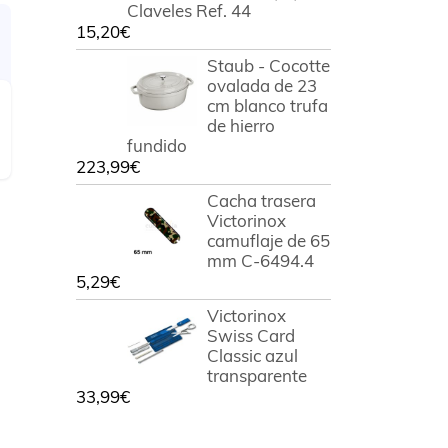
Claveles Ref. 44
15,20
€
Staub - Cocotte
ovalada de 23
cm blanco trufa
de hierro
fundido
223,99
€
Cacha trasera
Victorinox
camuflaje de 65
mm C-6494.4
5,29
€
Victorinox
Swiss Card
Classic azul
transparente
33,99
€