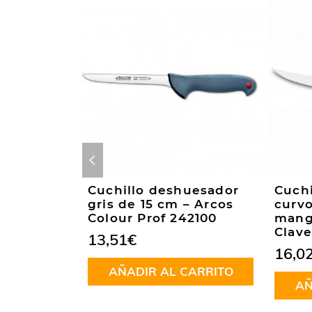
uesador
Cuchillo deshuesador
Cuch
sthof
gris de 15 cm – Arcos
curvo
Colour Prof 242100
mang
Clave
13,51
€
16,0
CARRITO
AÑADIR AL CARRITO
AÑ
península y