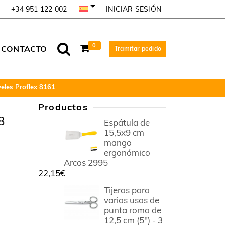
INICIAR SESIÓN
+34 951 122 002
0
CONTACTO
Tramitar pedido
eles Proflex 8161
Productos
8
Espátula de
15,5x9 cm
mango
ergonómico
Arcos 2995
22,15
€
Tijeras para
varios usos de
punta roma de
12,5 cm (5") - 3