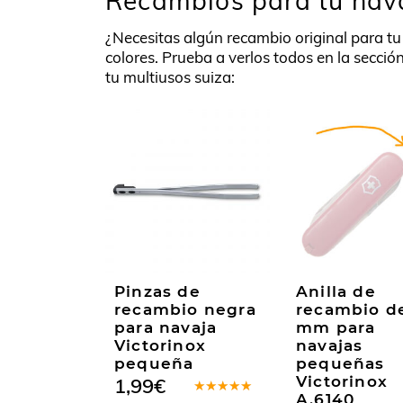
Recambios para tu nav
¿Necesitas algún recambio original para t
colores. Prueba a verlos todos en la secció
tu multiusos suiza:
Pinzas de
Anilla de
recambio negra
recambio d
para navaja
mm para
Victorinox
navajas
pequeña
pequeñas
Victorinox
1,99
€
A.6140
Valorado