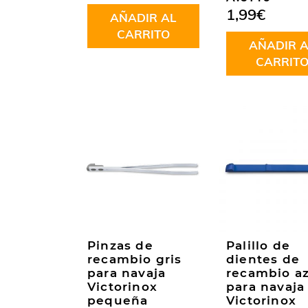
en
5.00
de
1,99
€
AÑADIR AL
5
CARRITO
AÑADIR A
CARRIT
Pinzas de
Palillo de
recambio gris
dientes de
para navaja
recambio az
Victorinox
para navaja
pequeña
Victorinox