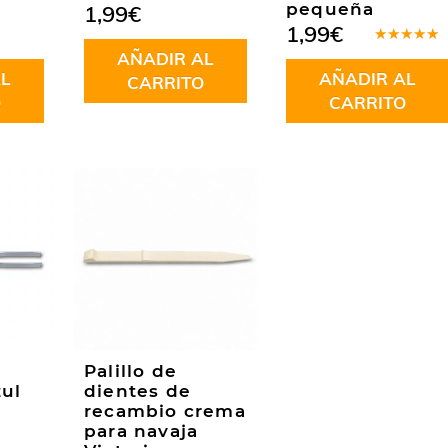
pequeña
1,99
€
1,99
€
Valorado
AÑADIR AL
en
5.00
de
L
AÑADIR AL
5
CARRITO
O
CARRITO
Palillo de
ul
dientes de
recambio crema
para navaja