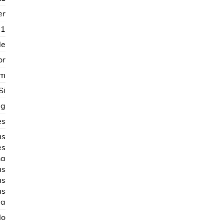
er
91
le
or
mm
Si
 g
es
as
es
ña
as
as
as
la
No