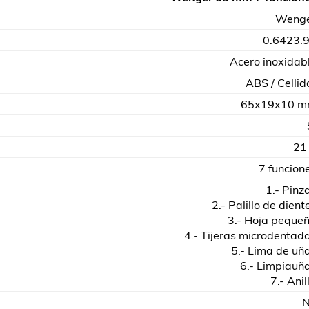
Weng
0.6423.
Acero inoxidab
ABS / Cellid
65x19x10 
21
7 funcion
1.- Pinz
2.- Palillo de dient
3.- Hoja peque
4.- Tijeras microdentad
5.- Lima de uñ
6.- Limpiauñ
7.- Anil