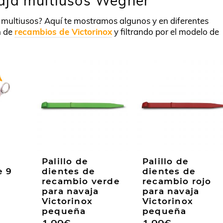
aja multiusos Wegner
u multiusos? Aquí te mostramos algunos y en diferentes
n de
recambios de Victorinox
y filtrando por el modelo de
Palillo de
Palillo de
e 9
dientes de
dientes de
recambio verde
recambio rojo
para navaja
para navaja
Victorinox
Victorinox
pequeña
pequeña