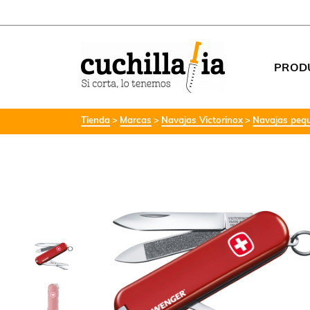
PROD
Tienda
Marcas
Navajas Victorinox
Navajas pequ