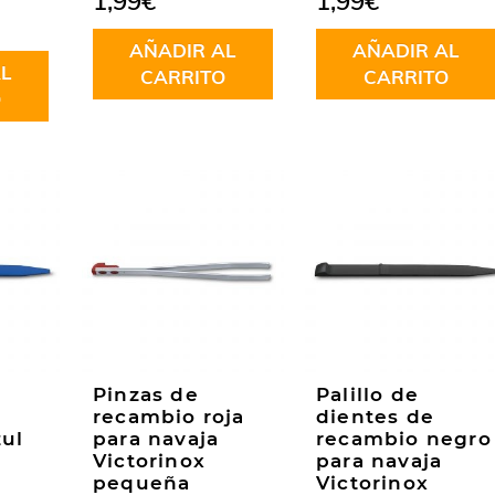
1,99
€
1,99
€
AÑADIR AL
AÑADIR AL
L
CARRITO
CARRITO
O
Pinzas de
Palillo de
recambio roja
dientes de
ul
para navaja
recambio negro
Victorinox
para navaja
pequeña
Victorinox