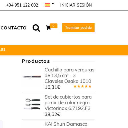
INICIAR SESIÓN
+34 951 122 002
0
CONTACTO
Tramitar pedido
.91
Productos
Cuchillo para verduras
de 13,5 cm - 3
Claveles Osaka 1010
16,31
€
Valorado
en
5.00
de
Set de cubiertos para
5
picnic de color negro
Victorinox 6.7192.F3
38,52
€
KAI Shun Damasco