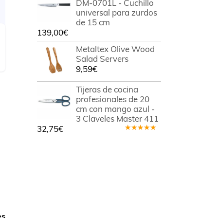
DM-0701L - Cuchillo
universal para zurdos
de 15 cm
139,00
€
Metaltex Olive Wood
Salad Servers
9,59
€
Tijeras de cocina
profesionales de 20
cm con mango azul -
3 Claveles Master 411
32,75
€
Valorado
en
5.00
de
5
es