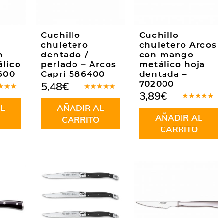
Cuchillo
Cuchillo
chuletero
chuletero Arcos
n
dentado /
con mango
lico
perlado – Arcos
metálico hoja
600
Capri 586400
dentada –
702000
5,48
€
3,89
€
rado
Valorado
.00
de
en
5.00
de
Valorado
L
AÑADIR AL
5
en
4.82
AÑADIR AL
de 5
O
CARRITO
CARRITO