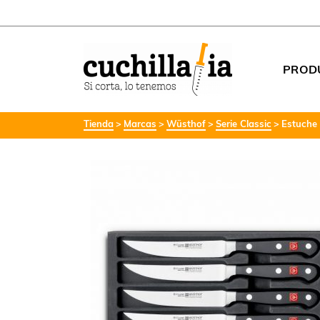
PROD
Tienda
Marcas
Wüsthof
Serie Classic
Estuche 