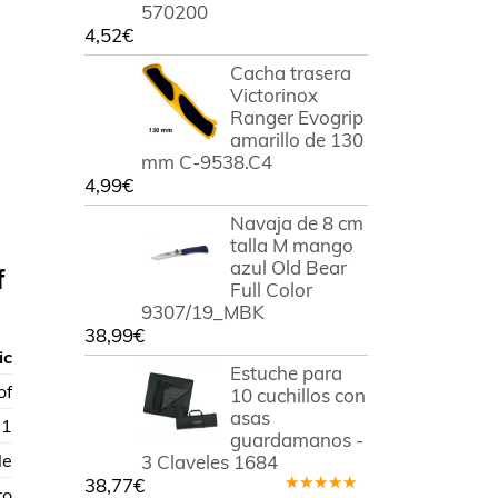
570200
4,52
€
Cacha trasera
Victorinox
Ranger Evogrip
amarillo de 130
mm C-9538.C4
4,99
€
Navaja de 8 cm
talla M mango
azul Old Bear
f
Full Color
9307/19_MBK
38,99
€
ic
Estuche para
of
10 cuchillos con
asas
31
guardamanos -
le
3 Claveles 1684
38,77
€
ro