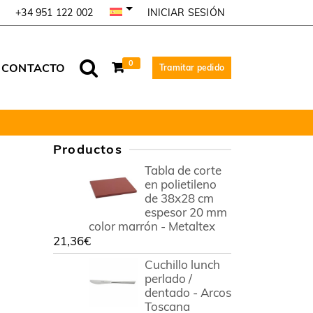
INICIAR SESIÓN
+34 951 122 002
0
CONTACTO
Tramitar pedido
Productos
Tabla de corte
en polietileno
de 38x28 cm
espesor 20 mm
color marrón - Metaltex
21,36
€
Cuchillo lunch
perlado /
dentado - Arcos
Toscana