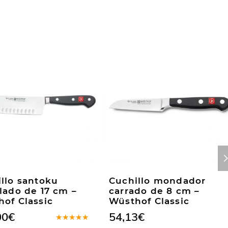
llo santoku
Cuchillo mondador
lado de 17 cm –
carrado de 8 cm –
of Classic
Wüsthof Classic
00
€
54,13
€
Valorado