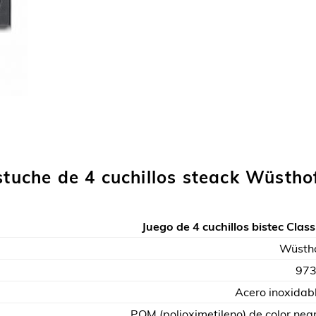
stuche de 4 cuchillos steack Wüstho
Juego de 4 cuchillos bistec Class
Wüsth
97
Acero inoxidab
POM (polioximetileno) de color neg