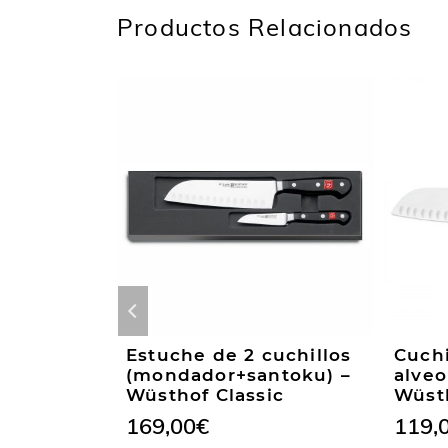
Productos Relacionados
ef de 16
Estuche de 2 cuchillos
Cuchi
Classic
(mondador+santoku) –
alveo
Wüsthof Classic
Wüsth
169,00
€
119,