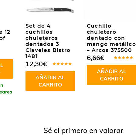
Set de 4
Cuchillo
e 12
cuchillos
chuletero
of
chuleteros
dentado con
dentados 3
mango metálico
Claveles Bistro
– Arcos 375500
1481
6,66
€
12,30
€
Valorado
L
en
5.00
de
Valorado
AÑADIR AL
5
O
en
5.00
de
AÑADIR AL
5
CARRITO
CARRITO
en
leares
Sé el primero en valorar