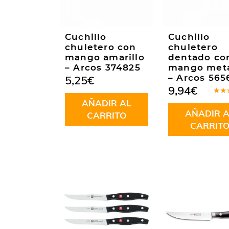
Cuchillo
Cuchillo
chuletero con
chuletero
mango amarillo
dentado co
– Arcos 374825
mango metá
– Arcos 565
5,25
€
9,94
€
Valo
AÑADIR AL
en
5
AÑADIR A
5
CARRITO
CARRIT