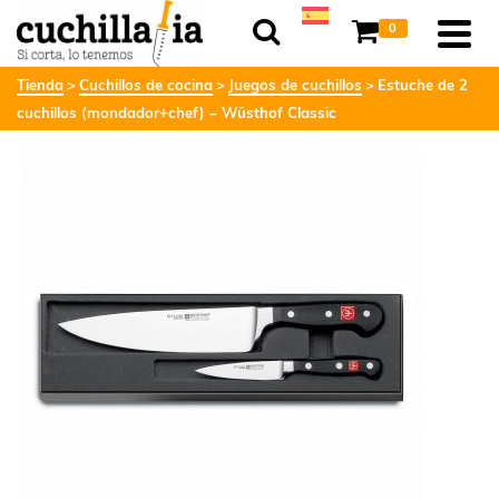
0
Tienda
Cuchillos de cocina
Juegos de cuchillos
Estuche de 2
cuchillos (mondador+chef) – Wüsthof Classic