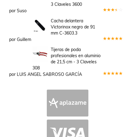
3 Claveles 3600
por Suso
Valorado
en
3
Cacha delantera
de 5
Victorinox negro de 91
mm C-3603.3
por Guillem
Valorado
en
5
de 5
Tijeras de poda
profesionales en aluminio
de 21,5 cm - 3 Claveles
308
por LUIS ANGEL SABROSO GARCÍA
Valorado
en
5
de 5