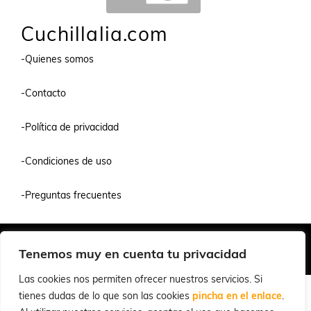
Cuchillalia.com
-Quienes somos
-Contacto
-Política de privacidad
-Condiciones de uso
-Preguntas frecuentes
Quiénes Somos
Condiciones de Venta y Uso
Política de Privacidad
Tenemos muy en cuenta tu privacidad
© 2026 Cuchillalia.com
Las cookies nos permiten ofrecer nuestros servicios. Si
tienes dudas de lo que son las cookies
pincha en el enlace
.