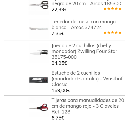
negro de 20 cm - Arcos 185300
22,39
€
Valorado
en
5.00
de
Tenedor de mesa con mango
5
blanco - Arcos 374724
7,35
€
Valorado
en
5.00
de
Juego de 2 cuchillos (chef y
5
mondador) Zwilling Four Star
35175-000
94,95
€
Estuche de 2 cuchillos
(mondador+santoku) - Wüsthof
Classic
169,00
€
Tijeras para manualidades de 20
cm de mango rojo - 3 Claveles
Ref. 128
6,75
€