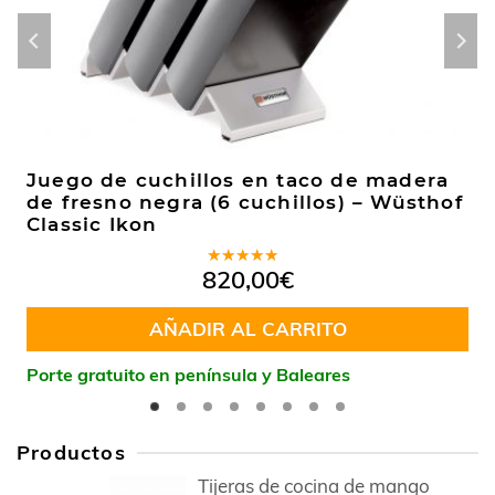
Juego de cuchillos en taco de madera
de fresno negra (6 cuchillos) – Wüsthof
Classic Ikon
Valorado
820,00
€
en
5.00
de
5
AÑADIR AL CARRITO
Porte gratuito en península y Baleares
Productos
Tijeras de cocina de mango