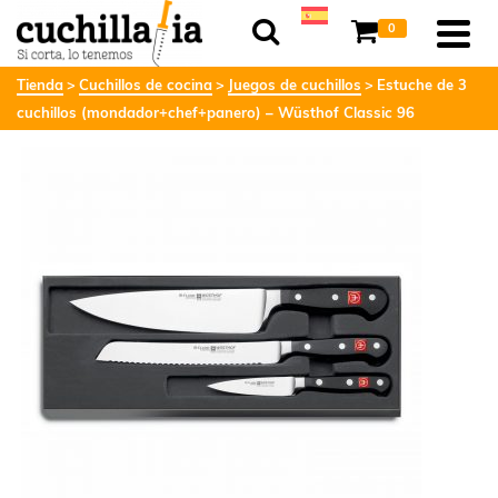
0
Tienda
Cuchillos de cocina
Juegos de cuchillos
Estuche de 3
cuchillos (mondador+chef+panero) – Wüsthof Classic 96