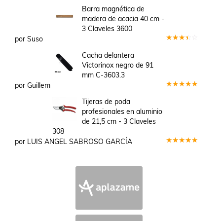
Barra magnética de
madera de acacia 40 cm -
3 Claveles 3600
por Suso
Valorado
en
3
Cacha delantera
de 5
Victorinox negro de 91
mm C-3603.3
por Guillem
Valorado
en
5
de 5
Tijeras de poda
profesionales en aluminio
de 21,5 cm - 3 Claveles
308
por LUIS ANGEL SABROSO GARCÍA
Valorado
en
5
de 5