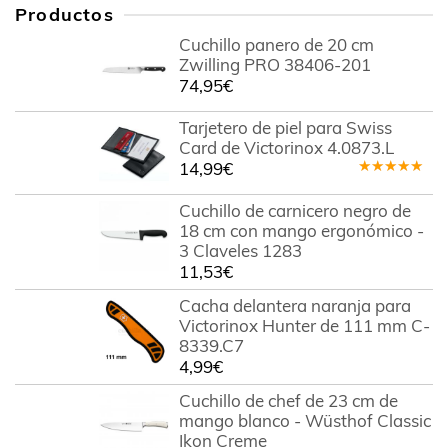
Productos
Cuchillo panero de 20 cm
Zwilling PRO 38406-201
74,95
€
Tarjetero de piel para Swiss
Card de Victorinox 4.0873.L
14,99
€
Valorado
en
5.00
de
Cuchillo de carnicero negro de
5
18 cm con mango ergonómico -
3 Claveles 1283
11,53
€
Cacha delantera naranja para
Victorinox Hunter de 111 mm C-
8339.C7
4,99
€
Cuchillo de chef de 23 cm de
mango blanco - Wüsthof Classic
Ikon Creme