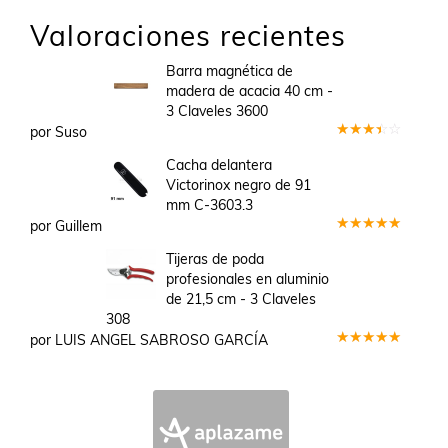
Valoraciones recientes
Barra magnética de
madera de acacia 40 cm -
3 Claveles 3600
por Suso
Valorado
en
3
Cacha delantera
de 5
Victorinox negro de 91
mm C-3603.3
por Guillem
Valorado
en
5
de 5
Tijeras de poda
profesionales en aluminio
de 21,5 cm - 3 Claveles
308
por LUIS ANGEL SABROSO GARCÍA
Valorado
en
5
de 5