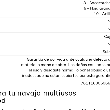
8.- Sacacorch
9.- Hoja gran
10.- Anil
Ca
Sui
Garantía de por vida ante cualquier defecto 
material o mano de obra. Los daños causados p
el uso y desgaste normal, o por el abuso o u
inadecuado no están cubiertos por esta garantí
76111600606
a tu navaja multiusos
od