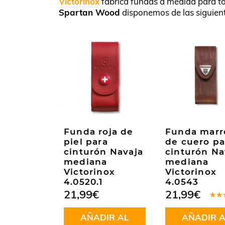
Victorinox
fabrica fundas a medida para t
Spartan Wood
disponemos de las siguie
Funda roja de
Funda marr
piel para
de cuero pa
cinturón Navaja
cinturón Na
mediana
mediana
Victorinox
Victorinox
4.0520.1
4.0543
21,99
€
21,99
€
Valo
en
4
AÑADIR AL
AÑADIR A
de 5