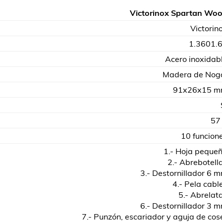
Victorinox Spartan Wo
Victorin
1.3601.
Acero inoxidab
Madera de Nog
91x26x15 
57
10 funcion
1.- Hoja peque
2.- Abrebotell
3.- Destornillador 6 
4.- Pela cabl
5.- Abrelat
6.- Destornillador 3 
7.- Punzón, escariador y aguja de cos