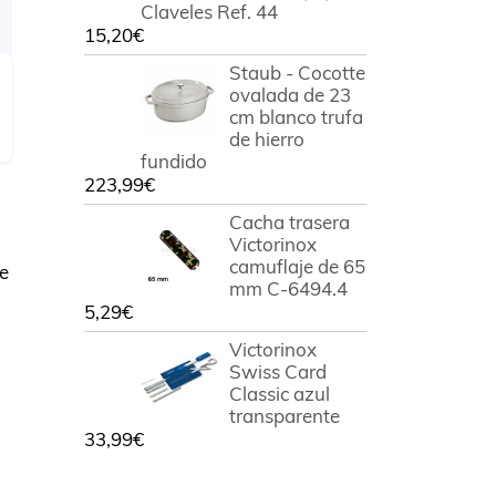
Claveles Ref. 44
15,20
€
Staub - Cocotte
ovalada de 23
cm blanco trufa
de hierro
fundido
223,99
€
Cacha trasera
Victorinox
camuflaje de 65
e
mm C-6494.4
5,29
€
Victorinox
Swiss Card
Classic azul
transparente
33,99
€