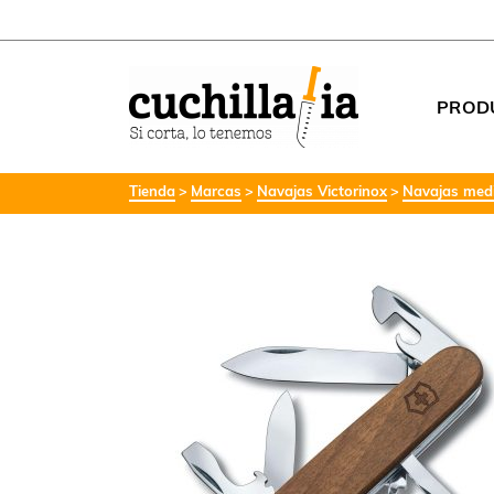
PROD
Tienda
Marcas
Navajas Victorinox
Navajas medi