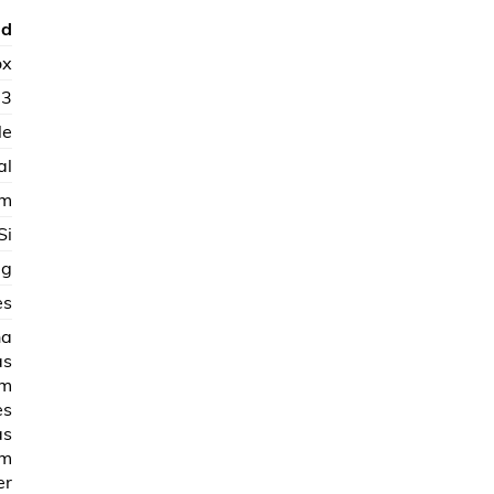
od
ox
63
le
al
mm
Si
 g
es
ña
as
mm
es
as
mm
er