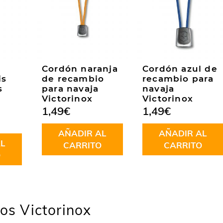
Cordón naranja
Cordón azul de
is
de recambio
recambio para
s
para navaja
navaja
Victorinox
Victorinox
1,49
€
1,49
€
AÑADIR AL
AÑADIR AL
L
CARRITO
CARRITO
O
sos Victorinox