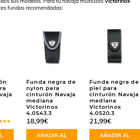
odos sus modelos. Para tu navaja multiusos
Victorinox
ntes fundas recomendadas:
ón
Funda negra de
Funda negra de
ra
nylon para
piel para
vaja
cinturón Navaja
cinturón Navaja
mediana
mediana
Victorinox
Victorinox
4.0543.3
4.0520.3
18,99
€
21,99
€
rado
.50
L
AÑADIR AL
AÑADIR AL