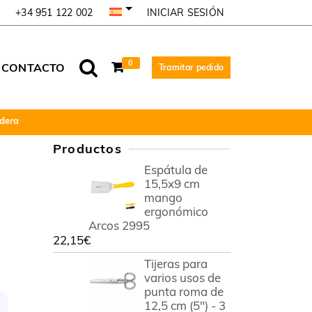
INICIAR SESIÓN
+34 951 122 002
0
CONTACTO
Tramitar pedido
dera
Productos
Espátula de
15,5x9 cm
mango
ergonómico
Arcos 2995
22,15
€
Tijeras para
varios usos de
punta roma de
12,5 cm (5") - 3