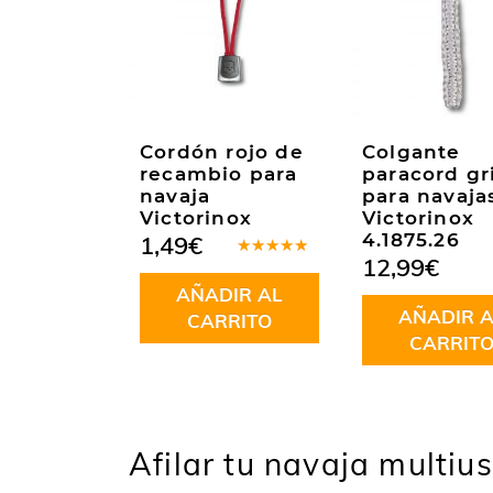
Cordón rojo de
Colgante
recambio para
paracord gr
navaja
para navaja
Victorinox
Victorinox
4.1875.26
1,49
€
12,99
€
Valorado
en
5.00
de
AÑADIR AL
5
AÑADIR A
CARRITO
CARRIT
Afilar tu navaja multiu