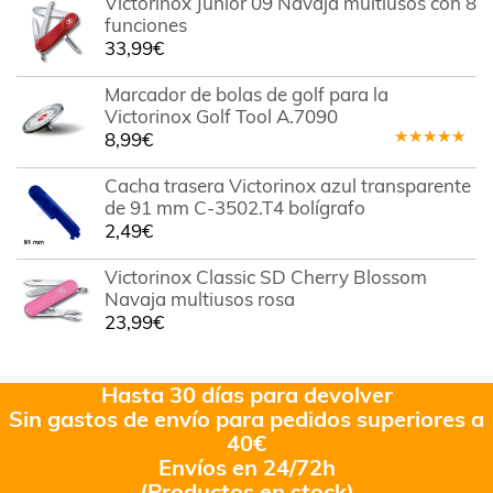
Victorinox Junior 09 Navaja multiusos con 8
funciones
33,99
€
Marcador de bolas de golf para la
Victorinox Golf Tool A.7090
8,99
€
Valorado
en
5.00
de
Cacha trasera Victorinox azul transparente
5
de 91 mm C-3502.T4 bolígrafo
2,49
€
Victorinox Classic SD Cherry Blossom
Navaja multiusos rosa
23,99
€
Hasta 30 días para devolver
Sin gastos de envío para pedidos superiores a
40€
Envíos en 24/72h
(Productos en stock)