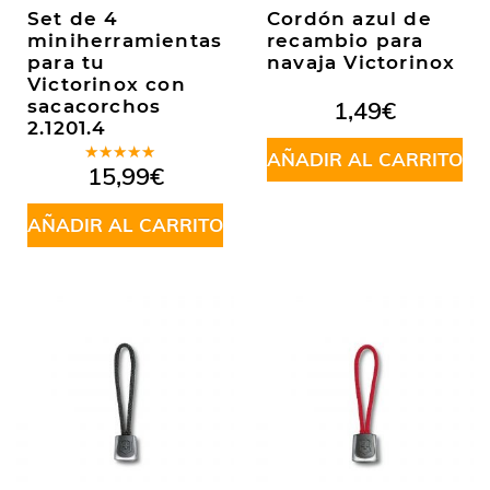
Set de 4
Cordón azul de
miniherramientas
recambio para
para tu
navaja Victorinox
Victorinox con
sacacorchos
1,49
€
2.1201.4
AÑADIR AL CARRITO
Valorado
15,99
€
en
5.00
de
5
AÑADIR AL CARRITO