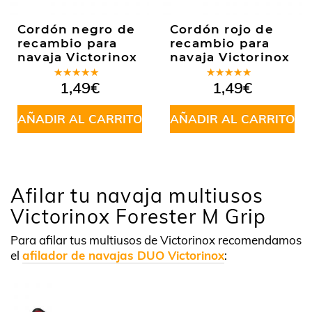
Cordón negro de
Cordón rojo de
recambio para
recambio para
navaja Victorinox
navaja Victorinox
Valorado
Valorado
1,49
€
1,49
€
en
5.00
de
en
5.00
de
5
5
AÑADIR AL CARRITO
AÑADIR AL CARRITO
Afilar tu navaja multiusos
Victorinox Forester M Grip
Para afilar tus multiusos de Victorinox recomendamos
el
afilador de navajas DUO Victorinox
: