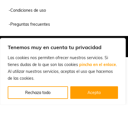
-Condiciones de uso
-Preguntas frecuentes
Quiénes Somos
Condiciones de Venta y Uso
Política de Privacidad
Tenemos muy en cuenta tu privacidad
© 2026 Cuchillalia.com
Las cookies nos permiten ofrecer nuestros servicios. Si
tienes dudas de lo que son las cookies
pincha en el enlace
.
Al utilizar nuestros servicios, aceptas el uso que hacemos
de las cookies.
Rechaza todo
Acepta
Español
English
(
Inglés
)
Português
(
Portugués, Portugal
)