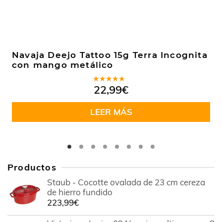
Navaja Deejo Tattoo 15g Terra Incognita
con mango metálico
Valorado
22,99
€
en
4.50
de 5
LEER MÁS
Productos
Staub - Cocotte ovalada de 23 cm cereza
de hierro fundido
223,99
€