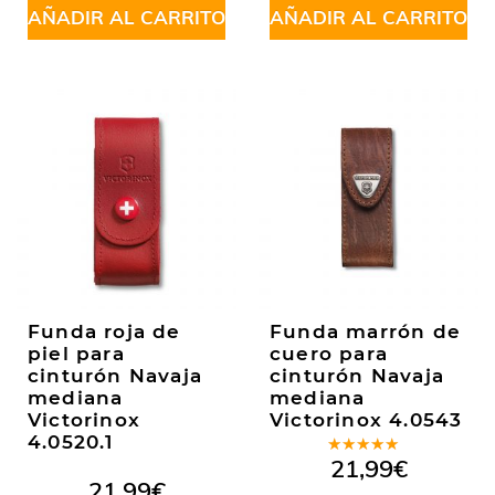
AÑADIR AL CARRITO
AÑADIR AL CARRITO
Funda roja de
Funda marrón de
piel para
cuero para
cinturón Navaja
cinturón Navaja
mediana
mediana
Victorinox
Victorinox 4.0543
4.0520.1
Valorado
21,99
€
en
4.50
21,99
€
de 5