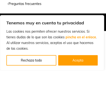
-Preguntas frecuentes
Quiénes Somos
Condiciones de Venta y Uso
Política de Privacidad
Tenemos muy en cuenta tu privacidad
© 2026 Cuchillalia.com
Las cookies nos permiten ofrecer nuestros servicios. Si
tienes dudas de lo que son las cookies
pincha en el enlace
.
Al utilizar nuestros servicios, aceptas el uso que hacemos
de las cookies.
Rechaza todo
Acepta
Español
English
(
Inglés
)
Português
(
Portugués, Portugal
)
Français
(
Francés
)
Deutsch
(
Alemán
)
Italiano
Русский
(
Ruso
)