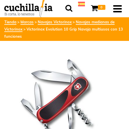
0
Tienda
Marcas
Navajas Victorinox
Navajas medianas de
Victorinox
Victorinox Evolution 10 Grip Navaja multiusos con 13
funciones