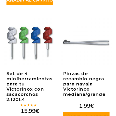
Set de 4
Pinzas de
miniherramientas
recambio negra
para tu
para navaja
Victorinox con
Victorinox
sacacorchos
mediana/grande
2.1201.4
1,99
€
Valorado
15,99
€
en
5.00
de