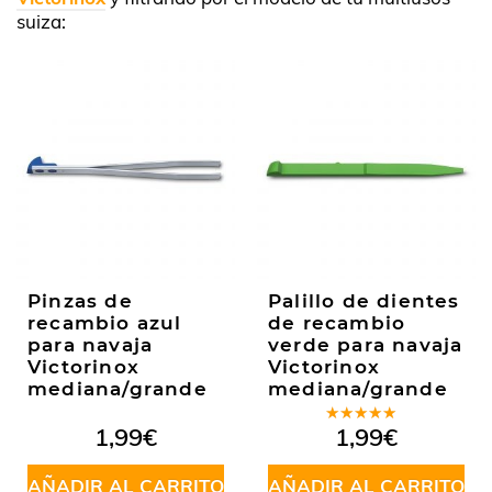
suiza:
Pinzas de
Palillo de dientes
recambio azul
de recambio
para navaja
verde para navaja
Victorinox
Victorinox
mediana/grande
mediana/grande
Valorado
1,99
€
1,99
€
en
5.00
de
5
AÑADIR AL CARRITO
AÑADIR AL CARRITO