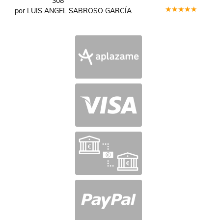
308
por LUIS ANGEL SABROSO GARCÍA
Valorado
en
5
de 5