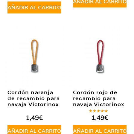
5
AÑADIR AL CARRITO
AÑADIR AL CARRITO
Cordón naranja
Cordón rojo de
de recambio para
recambio para
navaja Victorinox
navaja Victorinox
Valorado
1,49
€
1,49
€
en
5.00
de
5
AÑADIR AL CARRITO
AÑADIR AL CARRITO