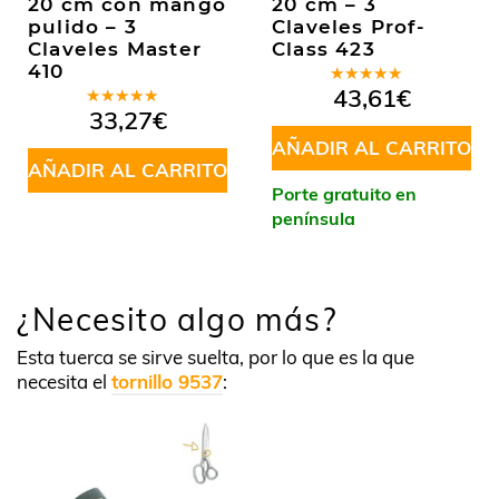
20 cm con mango
20 cm – 3
pulido – 3
Claveles Prof-
Claveles Master
Class 423
410
Valorado
43,61
€
en
5.00
de
Valorado
33,27
€
5
en
5.00
de
5
AÑADIR AL CARRITO
AÑADIR AL CARRITO
Porte gratuito en
península
¿Necesito algo más?
Esta tuerca se sirve suelta, por lo que es la que
necesita el
tornillo 9537
: