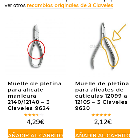
ver otros
recambios originales de 3 Claveles
:
Muelle de pletina
Muelle de pletina
para alicate
para alicates de
manicura
cutículas 12099 a
2140/12140 – 3
12105 – 3 Claveles
Claveles 9624
9620
Valorado
Valorado
4,29
€
2,12
€
en
en
4.50
3.00
de 5
de 5
AÑADIR AL CARRITO
AÑADIR AL CARRITO