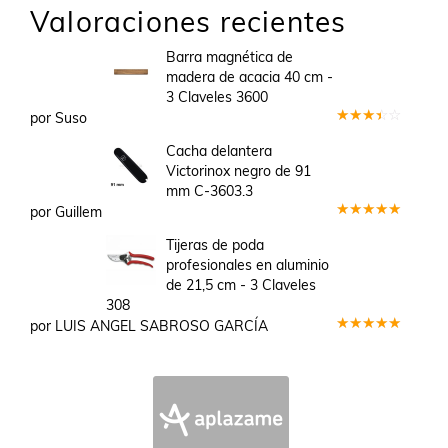
Valoraciones recientes
Barra magnética de
madera de acacia 40 cm -
3 Claveles 3600
por Suso
Valorado
en
3
Cacha delantera
de 5
Victorinox negro de 91
mm C-3603.3
por Guillem
Valorado
en
5
de 5
Tijeras de poda
profesionales en aluminio
de 21,5 cm - 3 Claveles
308
por LUIS ANGEL SABROSO GARCÍA
Valorado
en
5
de 5