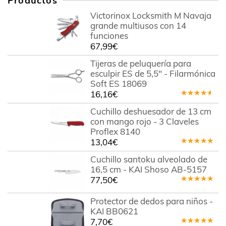
Productos
Victorinox Locksmith M Navaja
grande multiusos con 14
funciones
67,99
€
Tijeras de peluquería para
esculpir ES de 5,5" - Filarmónica
Soft ES 18069
16,16
€
Valorado
en
4.00
Cuchillo deshuesador de 13 cm
de 5
con mango rojo - 3 Claveles
Proflex 8140
13,04
€
Valorado
en
5.00
de
Cuchillo santoku alveolado de
5
16,5 cm - KAI Shoso AB-5157
77,50
€
Valorado
en
5.00
de
Protector de dedos para niños -
5
KAI BB0621
7,70
€