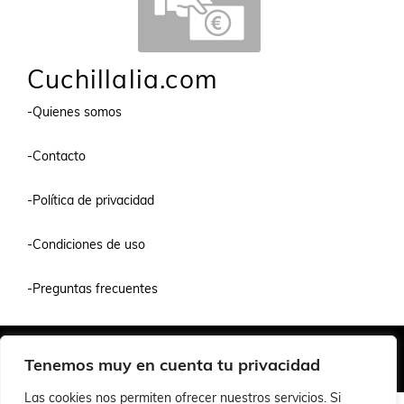
Cuchillalia.com
-Quienes somos
-Contacto
-Política de privacidad
-Condiciones de uso
-Preguntas frecuentes
Quiénes Somos
Condiciones de Venta y Uso
Política de Privacidad
Tenemos muy en cuenta tu privacidad
© 2026 Cuchillalia.com
Las cookies nos permiten ofrecer nuestros servicios. Si