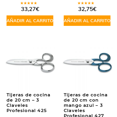
Valorado
Valorado
33,27
€
32,75
€
en
5.00
de
en
5.00
de
5
5
AÑADIR AL CARRITO
AÑADIR AL CARRITO
Tijeras de cocina
Tijeras de cocina
de 20 cm – 3
de 20 cm con
Claveles
mango azul – 3
Profesional 425
Claveles
Profesional 427