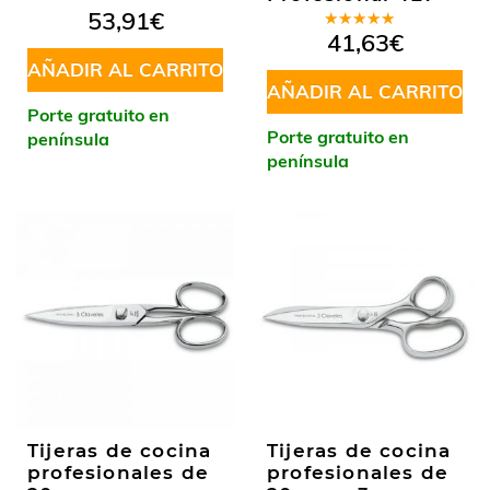
53,91
€
Valorado
41,63
€
en
5.00
de
AÑADIR AL CARRITO
5
AÑADIR AL CARRITO
Porte gratuito en
Porte gratuito en
península
península
Tijeras de cocina
Tijeras de cocina
profesionales de
profesionales de