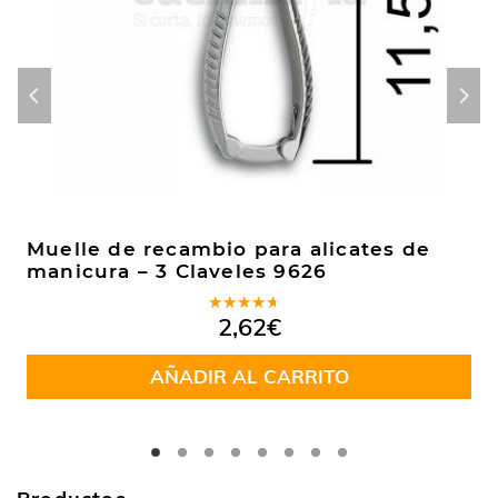
Muelle de recambio para alicates de
manicura – 3 Claveles 9626
Valorado
2,62
€
en
4.11
de 5
AÑADIR AL CARRITO