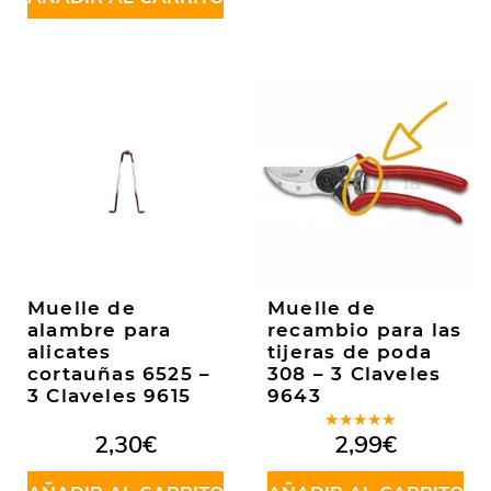
Muelle de
Muelle de
alambre para
recambio para las
alicates
tijeras de poda
cortauñas 6525 –
308 – 3 Claveles
3 Claveles 9615
9643
Valorado
2,30
€
2,99
€
en
4.50
de 5