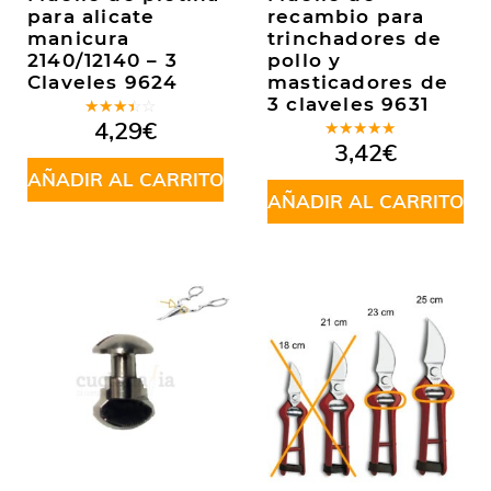
para alicate
recambio para
manicura
trinchadores de
2140/12140 – 3
pollo y
Claveles 9624
masticadores de
3 claveles 9631
Valorado
4,29
€
en
Valorado
3,42
€
3.00
en
5.00
de
de 5
AÑADIR AL CARRITO
5
AÑADIR AL CARRITO