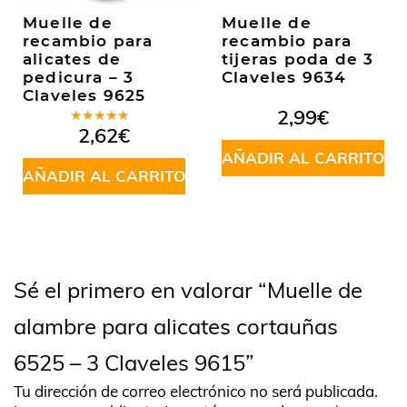
Muelle de
Muelle de
recambio para
recambio para
alicates de
tijeras poda de 3
pedicura – 3
Claveles 9634
Claveles 9625
2,99
€
Valorado
2,62
€
en
5.00
de
5
AÑADIR AL CARRITO
AÑADIR AL CARRITO
Sé el primero en valorar “Muelle de
alambre para alicates cortauñas
6525 – 3 Claveles 9615”
Tu dirección de correo electrónico no será publicada.