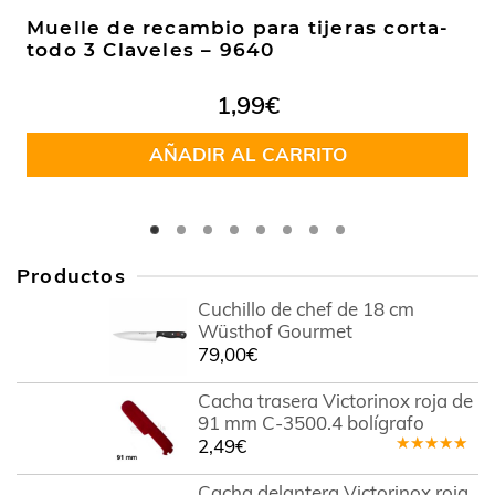
Muelle de recambio para tijeras corta-
todo 3 Claveles – 9640
1,99
€
AÑADIR AL CARRITO
Productos
Cuchillo de chef de 18 cm
Wüsthof Gourmet
79,00
€
Cacha trasera Victorinox roja de
91 mm C-3500.4 bolígrafo
2,49
€
Valorado
en
5.00
de
Cacha delantera Victorinox roja
5