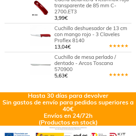
transparente de 85 mm C-
2700.ET3
3,99
€
Cuchillo deshuesador de 13 cm
con mango rojo - 3 Claveles
Proflex 8140
13,04
€
Valorado
en
5.00
de
Cuchillo de mesa perlado /
5
dentado - Arcos Toscana
570900
5,63
€
Valorado
en
5.00
de
5
Hasta 30 días para devolver
Sin gastos de envío para pedidos superiores a
40€
Envíos en 24/72h
(Productos en stock)