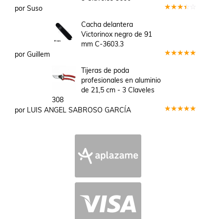
por Suso
Valorado
en
3
Cacha delantera
de 5
Victorinox negro de 91
mm C-3603.3
por Guillem
Valorado
en
5
de 5
Tijeras de poda
profesionales en aluminio
de 21,5 cm - 3 Claveles
308
por LUIS ANGEL SABROSO GARCÍA
Valorado
en
5
de 5