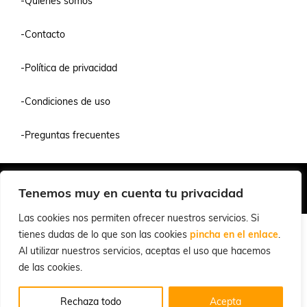
-Quienes somos
-Contacto
-Política de privacidad
-Condiciones de uso
-Preguntas frecuentes
Quiénes Somos
Condiciones de Venta y Uso
Política de Privacidad
Tenemos muy en cuenta tu privacidad
© 2026 Cuchillalia.com
Las cookies nos permiten ofrecer nuestros servicios. Si
tienes dudas de lo que son las cookies
pincha en el enlace
.
Al utilizar nuestros servicios, aceptas el uso que hacemos
de las cookies.
Rechaza todo
Acepta