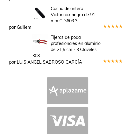
Valorado
en
3
Cacha delantera
de 5
Victorinox negro de 91
mm C-3603.3
por Guillem
Valorado
en
5
de 5
Tijeras de poda
profesionales en aluminio
de 21,5 cm - 3 Claveles
308
por LUIS ANGEL SABROSO GARCÍA
Valorado
en
5
de 5