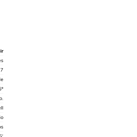
ir
es
97
le
5º
o.
ll
io
os
5′