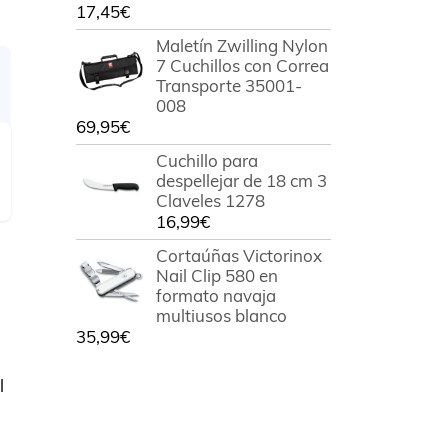
17,45
€
Maletín Zwilling Nylon
7 Cuchillos con Correa
Transporte 35001-
008
69,95
€
Cuchillo para
despellejar de 18 cm 3
Claveles 1278
16,99
€
Cortaúñas Victorinox
Nail Clip 580 en
formato navaja
multiusos blanco
35,99
€
l