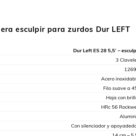
ijera esculpir para zurdos Dur LEFT
Dur Left ES 28 5,5′ – esculp
3 Clavel
126
Acero inoxidab
Filo suave a 4
Hoja con brill
HRc 56 Rockwe
Alumin
Con silenciador y apoyaded
14 cm – 5,