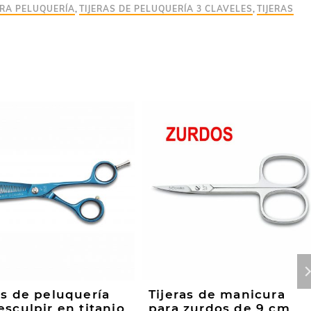
ARA PELUQUERÍA
,
TIJERAS DE PELUQUERÍA 3 CLAVELES
,
TIJERAS
as de peluquería
Tijeras de manicura
esculpir en titanio
para zurdos de 9 cm