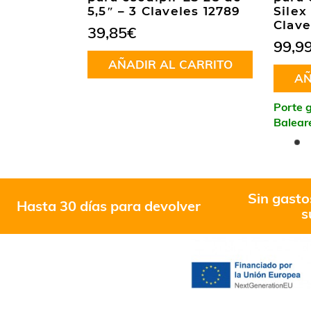
de afeitar
5,5″ – 3 Claveles 12789
Silex
ool 19179
Clave
39,85
€
99,9
AÑADIR AL CARRITO
CARRITO
AÑ
Porte g
Balear
Sin gasto
Hasta 30 días para devolver
s