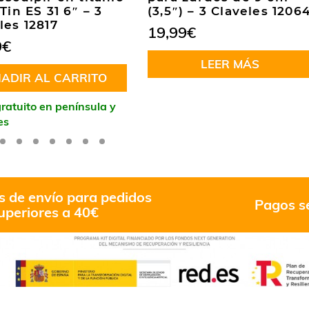
 Tin ES 31 6″ – 3
(3,5″) – 3 Claveles 1206
les 12817
19,99
€
9
€
LEER MÁS
ADIR AL CARRITO
ratuito en península y
es
s de envío para pedidos
Pagos s
uperiores a 40€