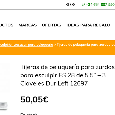
BLOG
+34 654 807 990
UCTOS
MARCAS
OFERTAS
IDEAS PARA REGALO
sculpir/entresacar para peluquería
Tijeras de peluquería para zurdos pa
Tijeras de peluquería para zurdos
para esculpir ES 28 de 5,5″ – 3
Claveles Dur Left 12697
50,05
€
En stock