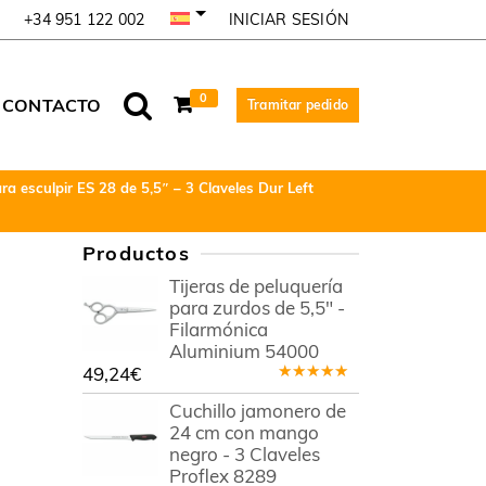
INICIAR SESIÓN
+34 951 122 002
0
CONTACTO
Tramitar pedido
ra esculpir ES 28 de 5,5″ – 3 Claveles Dur Left
Productos
Tijeras de peluquería
para zurdos de 5,5" -
Filarmónica
Aluminium 54000
49,24
€
Valorado
en
5.00
de
Cuchillo jamonero de
5
24 cm con mango
negro - 3 Claveles
Proflex 8289