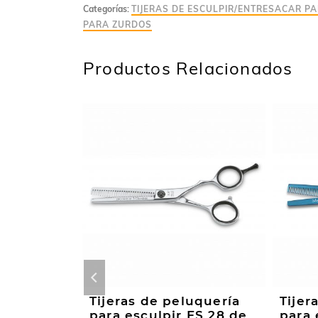
Categorías:
TIJERAS DE ESCULPIR/ENTRESACAR P
PARA ZURDOS
Productos Relacionados
uquería
Tijeras de peluquería
Tijer
orte de
para esculpir ES 28 de
para 