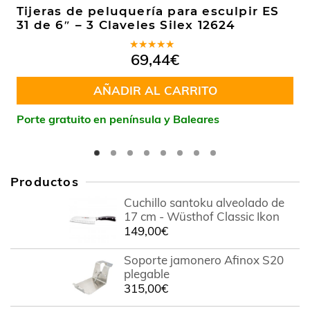
Tijeras de peluquería para esculpir ES
31 de 6″ – 3 Claveles Silex 12624
Valorado
69,44
€
en
5.00
de
5
AÑADIR AL CARRITO
Porte gratuito en península y Baleares
Productos
Cuchillo santoku alveolado de
17 cm - Wüsthof Classic Ikon
149,00
€
Soporte jamonero Afinox S20
plegable
315,00
€