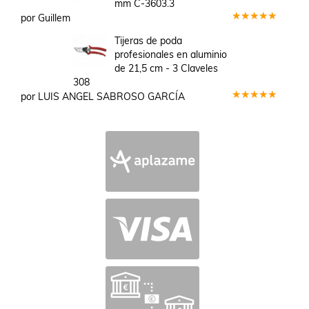
mm C-3603.3
por Guillem
Valorado
en
5
de 5
Tijeras de poda
profesionales en aluminio
de 21,5 cm - 3 Claveles
308
por LUIS ANGEL SABROSO GARCÍA
Valorado
en
5
de 5