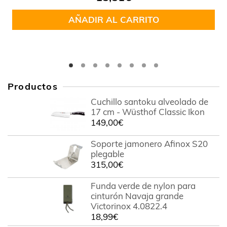
en
5.00
de
5
AÑADIR AL CARRITO
Productos
Cuchillo santoku alveolado de
17 cm - Wüsthof Classic Ikon
149,00
€
Soporte jamonero Afinox S20
plegable
315,00
€
Funda verde de nylon para
cinturón Navaja grande
Victorinox 4.0822.4
18,99
€