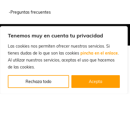
-Preguntas frecuentes
Quiénes Somos
Condiciones de Venta y Uso
Política de Privacidad
Tenemos muy en cuenta tu privacidad
© 2026 Cuchillalia.com
Las cookies nos permiten ofrecer nuestros servicios. Si
tienes dudas de lo que son las cookies
pincha en el enlace
.
Al utilizar nuestros servicios, aceptas el uso que hacemos
de las cookies.
Rechaza todo
Acepta
Español
English
(
Inglés
)
Português
(
Portugués, Portugal
)
Français
(
Francés
)
Deutsch
(
Alemán
)
Italiano
Русский
(
Ruso
)