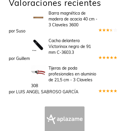
Valoraciones recientes
Barra magnética de
madera de acacia 40 cm -
3 Claveles 3600
por Suso
Valorado
en
3
Cacha delantera
de 5
Victorinox negro de 91
mm C-3603.3
por Guillem
Valorado
en
5
de 5
Tijeras de poda
profesionales en aluminio
de 21,5 cm - 3 Claveles
308
por LUIS ANGEL SABROSO GARCÍA
Valorado
en
5
de 5