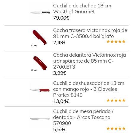
Cuchillo de chef de 18 cm
Wüsthof Gourmet
79,00
€
Cacha trasera Victorinox roja de
91 mm C-3500.4 bolígrafo
2,49
€
Valorado
en
5.00
de
Cacha delantera Victorinox roja
5
transparente de 85 mm C-
2700.ET3
3,99
€
Cuchillo deshuesador de 13 cm
con mango rojo - 3 Claveles
Proflex 8140
13,04
€
Valorado
en
5.00
de
Cuchillo de mesa perlado /
5
dentado - Arcos Toscana
570900
5,63
€