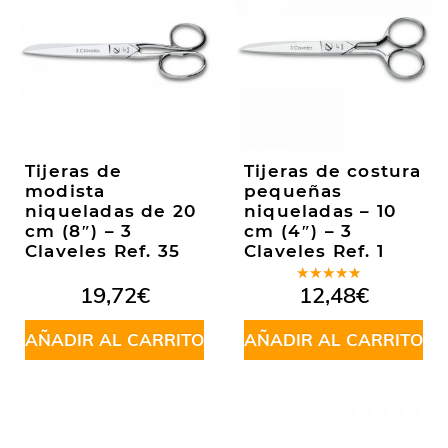
Tijeras de
Tijeras de costura
modista
pequeñas
niqueladas de 20
niqueladas – 10
cm (8″) – 3
cm (4″) – 3
Claveles Ref. 35
Claveles Ref. 1
Valorado
19,72
€
12,48
€
en
5.00
de
5
AÑADIR AL CARRITO
AÑADIR AL CARRITO