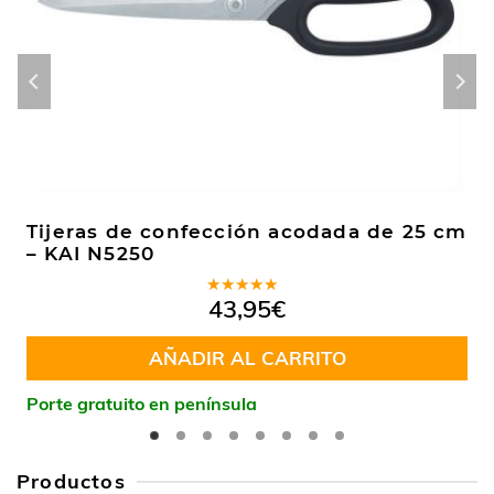
Tijeras de confección acodada de 25 cm
– KAI N5250
Valorado
43,95
€
en
5.00
de
5
AÑADIR AL CARRITO
Porte gratuito en península
Productos