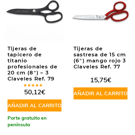
Tijeras de
Tijeras de
tapicero de
sastresa de 15 cm
titanio
(6″) mango rojo 3
profesionales de
Claveles Ref. 77
20 cm (8″) – 3
Claveles Ref. 79
15,75
€
Valorado
50,12
€
AÑADIR AL CARRITO
en
5.00
de
5
AÑADIR AL CARRITO
Porte gratuito en
península