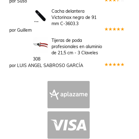
por Suso
Valorado
en
3
Cacha delantera
de 5
Victorinox negro de 91
mm C-3603.3
por Guillem
Valorado
en
5
de 5
Tijeras de poda
profesionales en aluminio
de 21,5 cm - 3 Claveles
308
por LUIS ANGEL SABROSO GARCÍA
Valorado
en
5
de 5