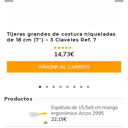
Tijeras grandes de costura niqueladas
de 18 cm (7″) – 3 Claveles Ref. 7
Valorado
14,73
€
en
5.00
de
5
AÑADIR AL CARRITO
Productos
Espátula de 15,5x9 cm mango
ergonómico Arcos 2995
22,15
€