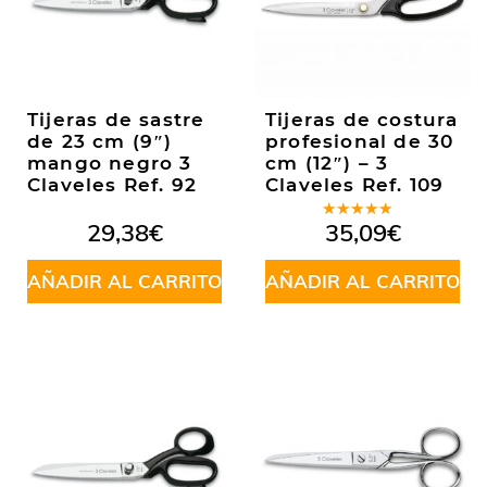
Tijeras de sastre
Tijeras de costura
de 23 cm (9″)
profesional de 30
mango negro 3
cm (12″) – 3
Claveles Ref. 92
Claveles Ref. 109
Valorado
29,38
€
35,09
€
en
5.00
de
5
AÑADIR AL CARRITO
AÑADIR AL CARRITO