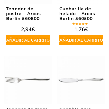
Tenedor de
Cucharilla de
postre – Arcos
helado – Arcos
Berlín 560800
Berlín 560500
Valorado
2,94
€
1,76
€
en
5.00
de
5
AÑADIR AL CARRITO
AÑADIR AL CARRITO