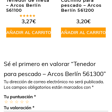
Tenedor de mesa
Cuchillo para
– Arcos Berlín
pescado – Arcos
561100
Berlín 561200
Valorado
3,27
€
3,20
€
en
5.00
de
5
AÑADIR AL CARRITO
AÑADIR AL CARRITO
Sé el primero en valorar “Tenedor
para pescado – Arcos Berlín 561300”
Tu dirección de correo electrónico no será publicada.
Los campos obligatorios están marcados con
*
Tu puntuación
*
Tu valoración
*