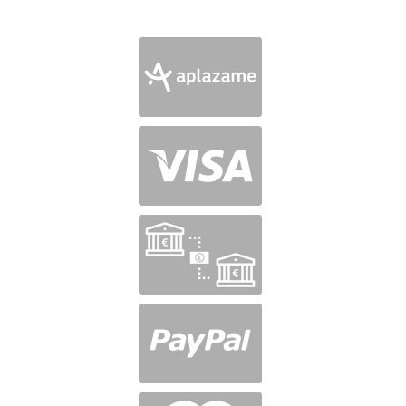
Valorado
en
5
de 5