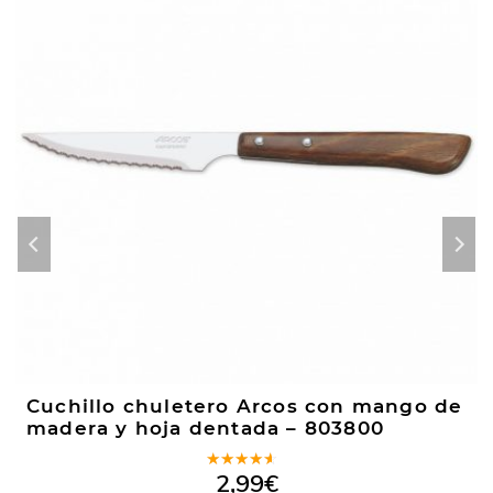
Cuchillo chuletero Arcos con mango de
madera y hoja dentada – 803800
Valorado
2,99
€
en
4.00