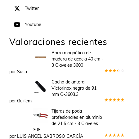
Twitter
Youtube
Valoraciones recientes
Barra magnética de
madera de acacia 40 cm -
3 Claveles 3600
por Suso
Valorado
en
3
Cacha delantera
de 5
Victorinox negro de 91
mm C-3603.3
por Guillem
Valorado
en
5
de 5
Tijeras de poda
profesionales en aluminio
de 21,5 cm - 3 Claveles
308
por LUIS ANGEL SABROSO GARCÍA