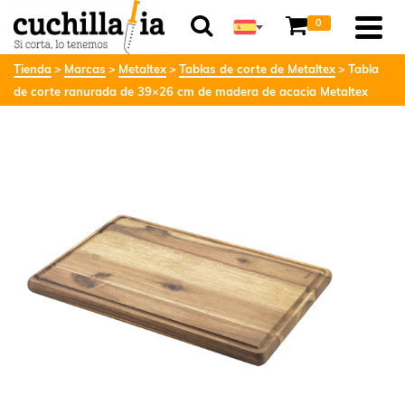
0
Tienda
Marcas
Metaltex
Tablas de corte de Metaltex
Tabla
de corte ranurada de 39×26 cm de madera de acacia Metaltex