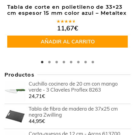
Tabla de corte en polietileno de 33×23
cm espesor 15 mm color azul – Metaltex
Valorado
11,67
€
en
4.00
de 5
AÑADIR AL CARRITO
Productos
Cuchillo cocinero de 20 cm con mango
verde - 3 Claveles Proflex 8263
24,71
€
Tabla de fibra de madera de 37x25 cm
negra Zwilling
44,95
€
Corta-quesos de 12 cm - Arcos 613700