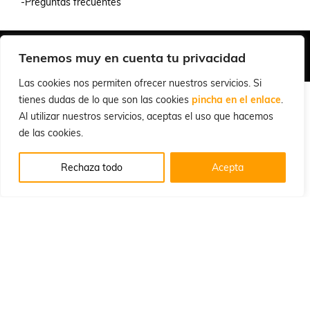
-Preguntas frecuentes
Quiénes Somos
Condiciones de Venta y Uso
Política de Privacidad
Tenemos muy en cuenta tu privacidad
© 2026 Cuchillalia.com
Las cookies nos permiten ofrecer nuestros servicios. Si
tienes dudas de lo que son las cookies
pincha en el enlace
.
Al utilizar nuestros servicios, aceptas el uso que hacemos
de las cookies.
Rechaza todo
Acepta
Español
English
(
Inglés
)
Português
(
Portugués, Portugal
)
Français
(
Francés
)
Deutsch
(
Alemán
)
Italiano
Русский
(
Ruso
)