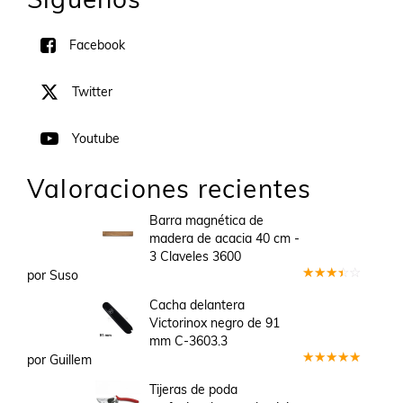
Facebook
Twitter
Youtube
Valoraciones recientes
Barra magnética de
madera de acacia 40 cm -
3 Claveles 3600
por Suso
Valorado
en
3
Cacha delantera
de 5
Victorinox negro de 91
mm C-3603.3
por Guillem
Valorado
en
5
de 5
Tijeras de poda