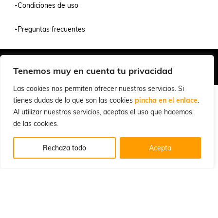
-Condiciones de uso
-Preguntas frecuentes
Quiénes Somos
Condiciones de Venta y Uso
Política de Privacidad
Tenemos muy en cuenta tu privacidad
© 2026 Cuchillalia.com
Las cookies nos permiten ofrecer nuestros servicios. Si
tienes dudas de lo que son las cookies
pincha en el enlace
.
Al utilizar nuestros servicios, aceptas el uso que hacemos
de las cookies.
Rechaza todo
Acepta
Inglés
Español
English
(
)
Portugués, Portugal
Português
(
)
Francés
Alemán
Français
Deutsch
(
)
(
)