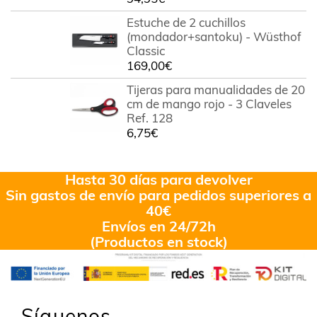
Estuche de 2 cuchillos
(mondador+santoku) - Wüsthof
Classic
169,00
€
Tijeras para manualidades de 20
cm de mango rojo - 3 Claveles
Ref. 128
6,75
€
Hasta 30 días para devolver
Sin gastos de envío para pedidos superiores a
40€
Envíos en 24/72h
(Productos en stock)
Síguenos