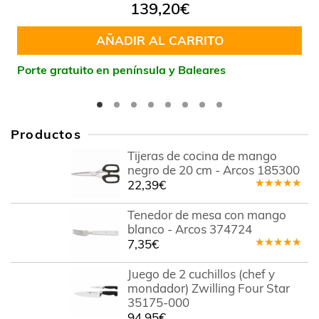
Valorado
139,20
€
en
4.60
de 5
AÑADIR AL CARRITO
Porte gratuito en península y Baleares
Productos
Tijeras de cocina de mango
negro de 20 cm - Arcos 185300
22,39
€
Valorado
en
5.00
de
Tenedor de mesa con mango
5
blanco - Arcos 374724
7,35
€
Valorado
en
5.00
de
Juego de 2 cuchillos (chef y
5
mondador) Zwilling Four Star
35175-000
94,95
€