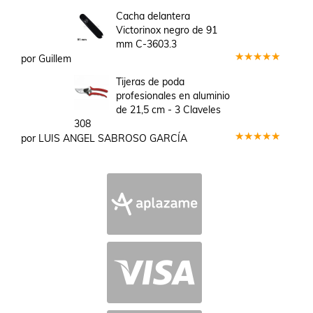
Valorado
en
3
Cacha delantera
de 5
Victorinox negro de 91
mm C-3603.3
por Guillem
Valorado
en
5
de 5
Tijeras de poda
profesionales en aluminio
de 21,5 cm - 3 Claveles
308
por LUIS ANGEL SABROSO GARCÍA
Valorado
en
5
de 5