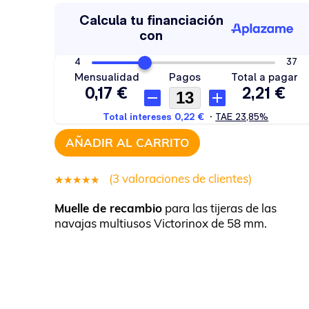
AÑADIR AL CARRITO
(
3
valoraciones de clientes)
3
Valorado
Muelle de recambio
para las tijeras de las
5.00
sobre
navajas multiusos Victorinox de 58 mm.
5 basado
en
puntuaciones
de clientes