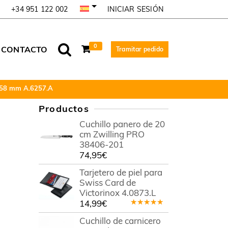
INICIAR SESIÓN
+34 951 122 002
0
CONTACTO
Tramitar pedido
de 58 mm A.6257.A
Productos
Cuchillo panero de 20
cm Zwilling PRO
38406-201
74,95
€
Tarjetero de piel para
Swiss Card de
Victorinox 4.0873.L
14,99
€
Valorado
en
5.00
de
Cuchillo de carnicero
5