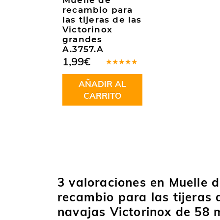
Muelle de
recambio para
las tijeras de las
Victorinox
grandes
A.3757.A
1,99
€
Valorado
en
5.00
de
AÑADIR AL
5
CARRITO
3 valoraciones en
Muelle 
recambio para las tijeras 
navajas Victorinox de 58