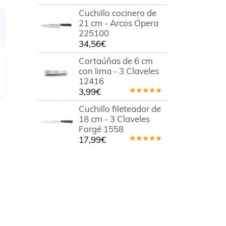
Cuchillo cocinero de
21 cm - Arcos Ópera
225100
34,56
€
Cortaúñas de 6 cm
con lima - 3 Claveles
12416
3,99
€
Valorado
en
5.00
de
Cuchillo fileteador de
5
18 cm - 3 Claveles
Forgé 1558
17,99
€
Valorado
en
5.00
de
5