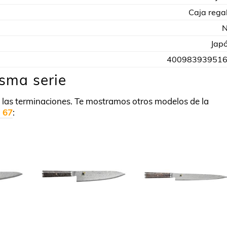
Caja rega
Jap
40098393951
isma serie
en las terminaciones. Te mostramos otros modelos de la
 67
: