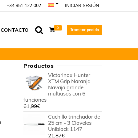
INICIAR SESIÓN
+34 951 122 002
0
CONTACTO
Tramitar pedido
Productos
Victorinox Hunter
XTM Grip Naranja
Navaja grande
multiusos con 6
funciones
61,99
€
Cuchillo trinchador de
s
25 cm - 3 Claveles
Uniblock 1147
21,87
€