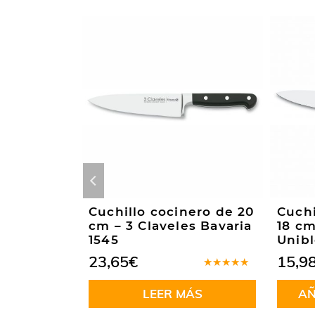
ero de 15
Cuchillo cocinero de 20
Cuchi
s Bavaria
cm – 3 Claveles Bavaria
18 cm
1545
Unibl
23,65
€
15,9
Valorado
Valorado
en
5.00
de
en
5.00
de
ÁS
LEER MÁS
AÑ
5
5