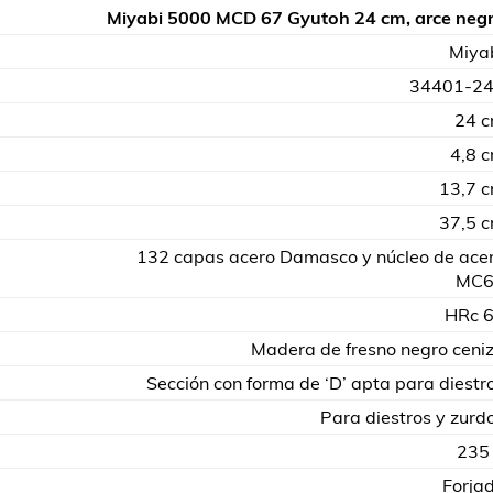
Miyabi 5000 MCD 67 Gyutoh 24 cm, arce neg
Miya
34401-2
24 
4,8 
13,7 
37,5 
132 capas acero Damasco y núcleo de ace
MC6
HRc 
Madera de fresno negro ceni
Sección con forma de ‘D’ apta para diestr
Para diestros y zurd
235
Forja