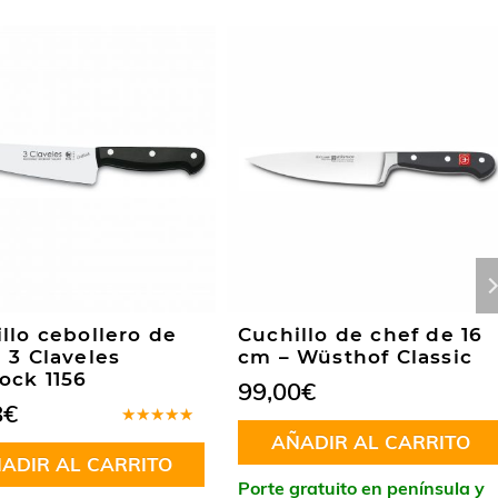
llo cebollero de
Cuchillo de chef de 16
 3 Claveles
cm – Wüsthof Classic
ock 1156
99,00
€
8
€
Valorado
AÑADIR AL CARRITO
en
5.00
de
ADIR AL CARRITO
5
Porte gratuito en península y