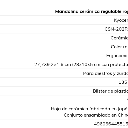
Mandolina cerámica regulable ro
Kyoce
CSN-202
Cerámi
Color ro
Ergonómi
27,7×9,2×1,6 cm (28x10x5 cm con protecto
Para diestros y zurd
135
Blister de plásti
Hoja de cerámica fabricada en Japó
Conjunto ensamblado en Chin
49606644551