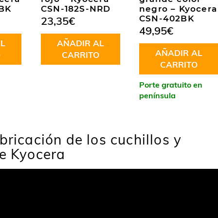
BK
CSN-182S-NRD
negro – Kyocera
CSN-402BK
23,35
€
49,95
€
L
AÑADIR AL
AÑADIR AL
O
CARRITO
CARRITO
Porte gratuito en
península
bricación de los cuchillos y
de Kyocera