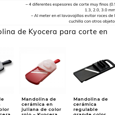
– 4 diferentes espesores de corte muy finos (0.
1.3, 2.0, 3.0 mm
– Al meter en el lavavajillas evitar roces de 
cuchilla con otros objeto
olina de Kyocera para corte en
de
Mandolina de
Mandolina de
n
cerámica en
cerámica
olor
juliana de color
regulable
cera
rojo – Kyocera
grande color