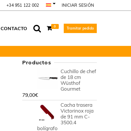
INICIAR SESIÓN
+34 951 122 002
0
CONTACTO
Tramitar pedido
Productos
Cuchillo de chef
de 18 cm
Wüsthof
Gourmet
79,00
€
Cacha trasera
Victorinox roja
de 91 mm C-
3500.4
bolígrafo