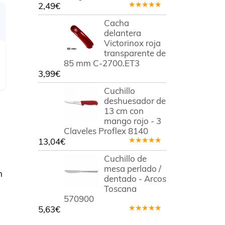
2,49
€
Valorado
en
5.00
de
Cacha
5
delantera
Victorinox roja
transparente de
85 mm C-2700.ET3
3,99
€
Cuchillo
deshuesador de
13 cm con
mango rojo - 3
Claveles Proflex 8140
13,04
€
Valorado
en
5.00
de
Cuchillo de
5
mesa perlado /
n
dentado - Arcos
Toscana
570900
5,63
€
Valorado
en
5.00
de