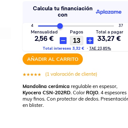
AÑADIR AL CARRITO
(
1
valoración de cliente)
1
Valorado
Mandolina cerámica
regulable en espesor,
5.00
sobre
Kyocera CSN-202RD
. Color
ROJO
. 4 espesores
5 basado
muy finos.
Con protector de dedos
. Presentació
en
en blister.
puntuación
de cliente