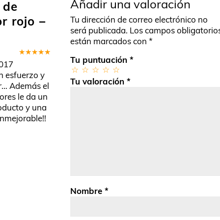
Añadir una valoración
 de
r rojo –
Tu dirección de correo electrónico no
será publicada.
Los campos obligatorio
están marcados con
*
Tu puntuación
*
Valorado
017
en
5
de 5
n esfuerzo y
Tu valoración
*
ar… Además el
ores le da un
roducto y una
inmejorable!!
Nombre
*