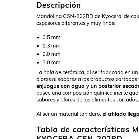
Descripción
Mandolina CSN-202RD de Kyocera, de color 
espesores diferentes y muy finos:
0.5 mm
1.3 mm
2.0 mm
3.0 mm
La
hoja de cerámica
, al ser fabricada en u
olores ni sabores
a los productos cortados 
enjuague con agua y un posterior secad
posee una composición química inerte que r
sabores y olores de los alimentos cortados.
Al ser un material tan duro,
el afilado lle
Tabla de características 
KYOCERA CSN-202RD