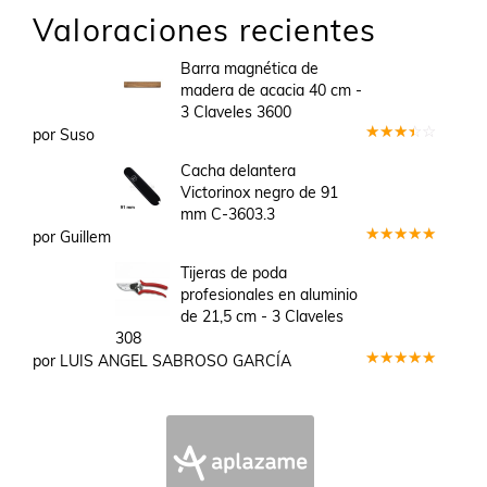
Valoraciones recientes
Barra magnética de
madera de acacia 40 cm -
3 Claveles 3600
por Suso
Valorado
en
3
Cacha delantera
de 5
Victorinox negro de 91
mm C-3603.3
por Guillem
Valorado
en
5
de 5
Tijeras de poda
profesionales en aluminio
de 21,5 cm - 3 Claveles
308
por LUIS ANGEL SABROSO GARCÍA
Valorado
en
5
de 5