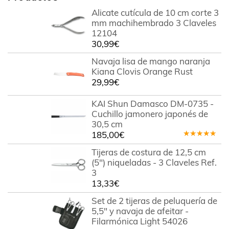
Alicate cutícula de 10 cm corte 3
mm machihembrado 3 Claveles
12104
30,99
€
Navaja lisa de mango naranja
Kiana Clovis Orange Rust
29,99
€
KAI Shun Damasco DM-0735 -
Cuchillo jamonero japonés de
30,5 cm
185,00
€
Valorado
en
5.00
de
Tijeras de costura de 12,5 cm
5
(5") niqueladas - 3 Claveles Ref.
3
13,33
€
Set de 2 tijeras de peluquería de
5,5" y navaja de afeitar -
Filarmónica Light 54026