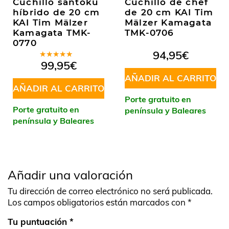
Cuchillo santoku
Cuchillo de chef
híbrido de 20 cm
de 20 cm KAI Tim
KAI Tim Mälzer
Mälzer Kamagata
Kamagata TMK-
TMK-0706
0770
94,95
€
Valorado
99,95
€
en
5.00
de
5
AÑADIR AL CARRITO
AÑADIR AL CARRITO
Porte gratuito en
Porte gratuito en
península y Baleares
península y Baleares
Añadir una valoración
Tu dirección de correo electrónico no será publicada.
Los campos obligatorios están marcados con
*
Tu puntuación
*