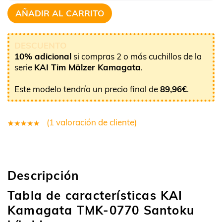
AÑADIR AL CARRITO
DESCUENTO
10% adicional
si compras 2 o más cuchillos de la
serie
KAI Tim Mälzer Kamagata
.
Este modelo tendría un precio final de
89,96
€
.
(
1
valoración de cliente)
1
Valorado
5.00
sobre
5 basado
Descripción
en
puntuación
Tabla de características KAI
de cliente
Kamagata TMK-0770 Santoku