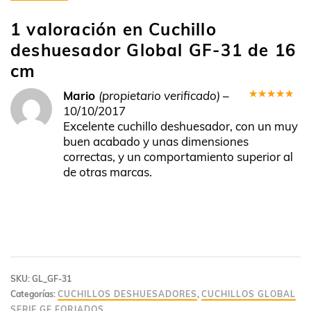
1 valoración en
Cuchillo
deshuesador Global GF-31 de 16
cm
Mario
(propietario verificado)
–
Valorado
10/10/2017
en
5
de 5
Excelente cuchillo deshuesador, con un muy
buen acabado y unas dimensiones
correctas, y un comportamiento superior al
de otras marcas.
SKU:
GL_GF-31
Categorías:
CUCHILLOS DESHUESADORES
,
CUCHILLOS GLOBAL
SERIE GF FORJADOS