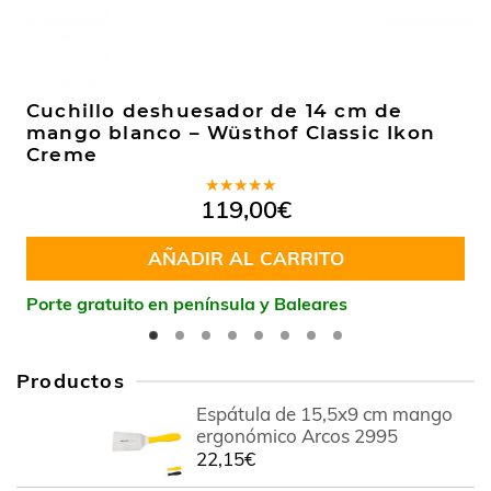
Cuchillo deshuesador de 14 cm de
mango blanco – Wüsthof Classic Ikon
Creme
Valorado
119,00
€
en
5.00
de
5
AÑADIR AL CARRITO
Porte gratuito en península y Baleares
Productos
Espátula de 15,5x9 cm mango
ergonómico Arcos 2995
22,15
€