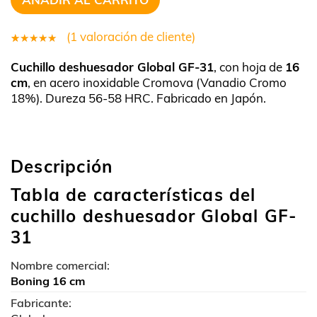
(
1
valoración de cliente)
1
Valorado
Cuchillo deshuesador Global GF-31
, con hoja de
16
5.00
sobre
cm
, en acero inoxidable Cromova (Vanadio Cromo
5 basado
18%). Dureza 56-58 HRC. Fabricado en Japón.
en
puntuación
de cliente
Descripción
Tabla de características del
cuchillo deshuesador Global GF-
31
Nombre comercial:
Boning 16 cm
Fabricante: