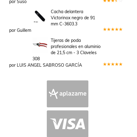
por Suso
Valorado
en
3
Cacha delantera
de 5
Victorinox negro de 91
mm C-3603.3
por Guillem
Valorado
en
5
de 5
Tijeras de poda
profesionales en aluminio
de 21,5 cm - 3 Claveles
308
por LUIS ANGEL SABROSO GARCÍA
Valorado
en
5
de 5