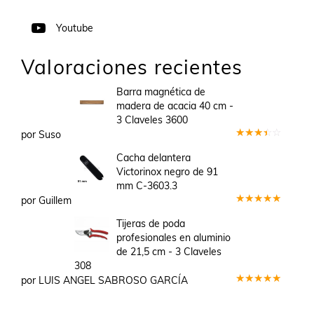
Youtube
Valoraciones recientes
Barra magnética de
madera de acacia 40 cm -
3 Claveles 3600
por Suso
Valorado
en
3
Cacha delantera
de 5
Victorinox negro de 91
mm C-3603.3
por Guillem
Valorado
en
5
de 5
Tijeras de poda
profesionales en aluminio
de 21,5 cm - 3 Claveles
308
por LUIS ANGEL SABROSO GARCÍA
Valorado
en
5
de 5