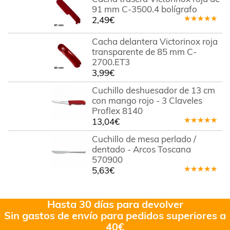
91 mm C-3500.4 bolígrafo
2,49
€
Valorado
en
5.00
de
Cacha delantera Victorinox roja
5
transparente de 85 mm C-
2700.ET3
3,99
€
Cuchillo deshuesador de 13 cm
con mango rojo - 3 Claveles
Proflex 8140
13,04
€
Valorado
en
5.00
de
Cuchillo de mesa perlado /
5
dentado - Arcos Toscana
570900
5,63
€
Valorado
en
5.00
de
5
Hasta 30 días para devolver
Sin gastos de envío para pedidos superiores a
40€