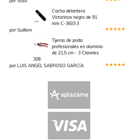
por Suso
Valorado
en
3
Cacha delantera
de 5
Victorinox negro de 91
mm C-3603.3
por Guillem
Valorado
en
5
de 5
Tijeras de poda
profesionales en aluminio
de 21,5 cm - 3 Claveles
308
por LUIS ANGEL SABROSO GARCÍA
Valorado
en
5
de 5