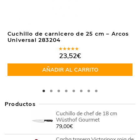
Cuchillo de carnicero de 25 cm – Arcos
Universal 283204
Valorado
23,52
€
en
5.00
de
5
AÑADIR AL CARRITO
Productos
Cuchillo de chef de 18 cm
Wüsthof Gourmet
79,00
€
Cacha trasera Victorinox roja de