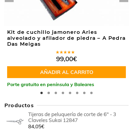
Kit de cuchillo jamonero Aries
alveolado y afilador de piedra – A Pedra
Das Meigas
Valorado
99,00
€
en
4.43
de 5
AÑADIR AL CARRITO
Porte gratuito en península y Baleares
Productos
Tijeras de peluquería de corte de 6" - 3
Claveles Sukai 12847
84,05
€