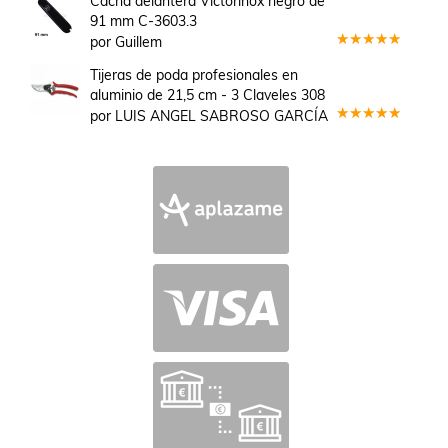
Cacha delantera Victorinox negro de
de 5
91 mm C-3603.3
por Guillem
Valorado
en
5
de 5
Tijeras de poda profesionales en
aluminio de 21,5 cm - 3 Claveles 308
por LUIS ANGEL SABROSO GARCÍA
Valorado
en
5
de 5