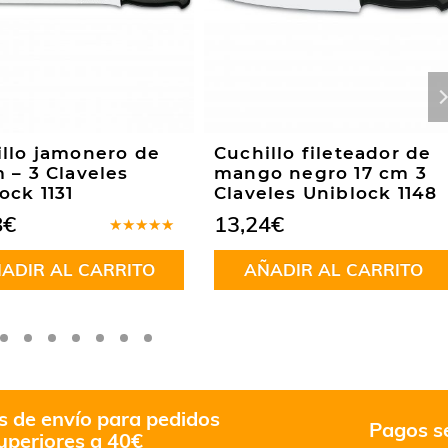
llo jamonero de
Cuchillo fileteador de
 – 3 Claveles
mango negro 17 cm 3
ock 1131
Claveles Uniblock 1148
8
€
13,24
€
Valorado
en
5.00
de
ADIR AL CARRITO
AÑADIR AL CARRITO
5
s de envío para pedidos
Pagos s
uperiores a 40€