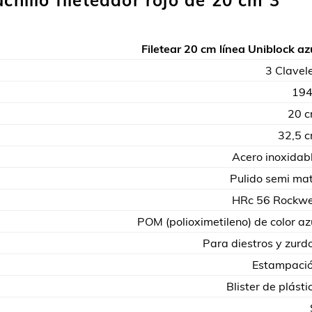
chillo fileteador rojo de 20 cm 3
Filetear 20 cm línea Uniblock az
3 Clavel
19
20 
32,5 
Acero inoxidab
Pulido semi ma
HRc 56 Rockwe
POM (polioximetileno) de color az
Para diestros y zurd
Estampaci
Blister de plásti