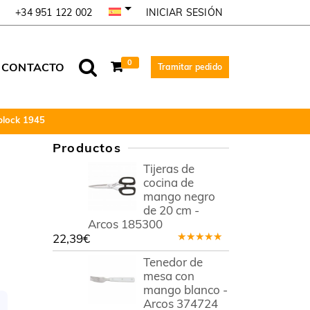
INICIAR SESIÓN
+34 951 122 002
0
CONTACTO
Tramitar pedido
iblock 1945
Productos
Tijeras de
cocina de
mango negro
de 20 cm -
Arcos 185300
22,39
€
Valorado
en
5.00
de
Tenedor de
5
mesa con
mango blanco -
Arcos 374724