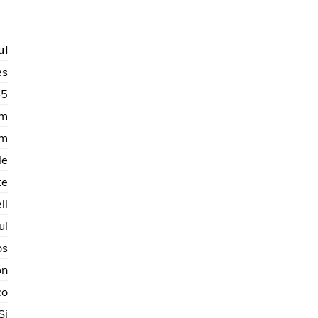
ul
es
45
cm
cm
le
te
ll
ul
os
ón
co
Si