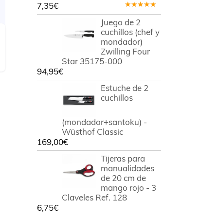
7,35
€
Valorado
en
5.00
de
Juego de 2
5
cuchillos (chef y
mondador)
Zwilling Four
Star 35175-000
94,95
€
Estuche de 2
cuchillos
m
(mondador+santoku) -
Wüsthof Classic
169,00
€
Tijeras para
manualidades
de 20 cm de
mango rojo - 3
Claveles Ref. 128
6,75
€