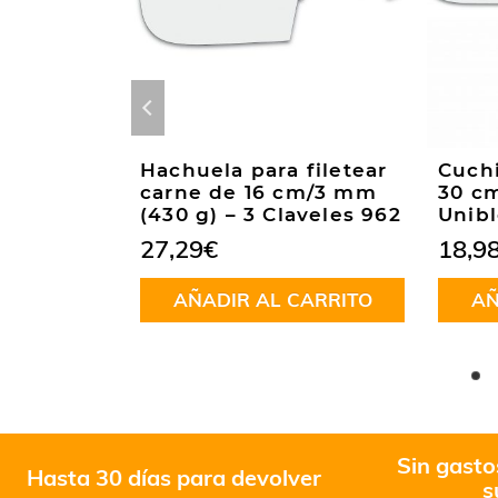
hador de
Hachuela para filetear
Cuchi
veles
carne de 16 cm/3 mm
30 cm
(430 g) – 3 Claveles 962
Unibl
27,29
€
18,9
Valorado
en
3.50
CARRITO
AÑADIR AL CARRITO
AÑ
de 5
Sin gasto
Hasta 30 días para devolver
s