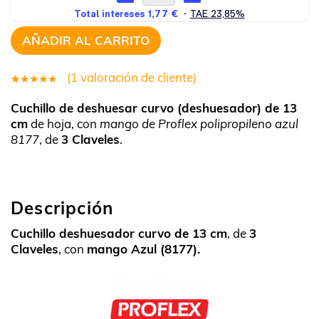
AÑADIR AL CARRITO
(
1
valoración de cliente)
1
Valorado
Cuchillo de deshuesar curvo (deshuesador) de 13
5.00
sobre
cm
de hoja, con
mango de Proflex polipropileno azul
5 basado
8177
, de
3 Claveles
.
en
puntuación
de cliente
Descripción
Cuchillo deshuesador curvo de 13 cm
, de
3
Claveles
, con
mango Azul (8177).