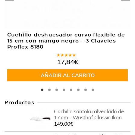
Cuchillo deshuesador curvo flexible de
15 cm con mango negro – 3 Claveles
Proflex 8180
Valorado
17,84
€
en
4.50
de 5
AÑADIR AL CARRITO
Productos
Cuchillo santoku alveolado de
17 cm - Wüsthof Classic Ikon
149,00
€