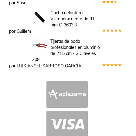
por Suso
Valorado
en
3
Cacha delantera
de 5
Victorinox negro de 91
mm C-3603.3
por Guillem
Valorado
en
5
de 5
Tijeras de poda
profesionales en aluminio
de 21,5 cm - 3 Claveles
308
por LUIS ANGEL SABROSO GARCÍA
Valorado
en
5
de 5