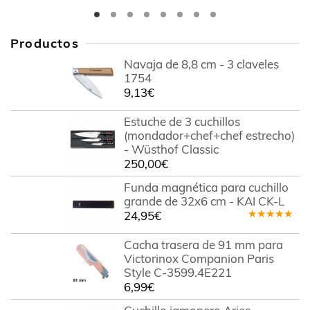
Productos
Navaja de 8,8 cm - 3 claveles
1754
9,13
€
Estuche de 3 cuchillos
(mondador+chef+chef estrecho)
- Wüsthof Classic
250,00
€
Funda magnética para cuchillo
grande de 32x6 cm - KAI CK-L
24,95
€
Valorado
en
4.50
Cacha trasera de 91 mm para
de 5
Victorinox Companion Paris
Style C-3599.4E221
6,99
€