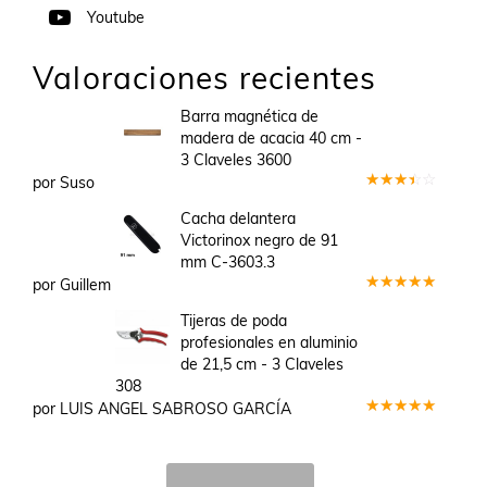
Youtube
Valoraciones recientes
Barra magnética de
madera de acacia 40 cm -
3 Claveles 3600
por Suso
Valorado
en
3
Cacha delantera
de 5
Victorinox negro de 91
mm C-3603.3
por Guillem
Valorado
en
5
de 5
Tijeras de poda
profesionales en aluminio
de 21,5 cm - 3 Claveles
308
por LUIS ANGEL SABROSO GARCÍA
Valorado
en
5
de 5