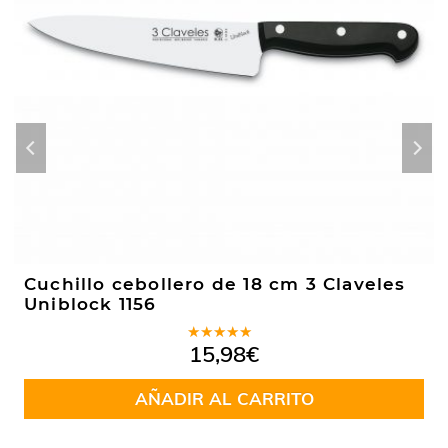
Cuchillo cebollero de 18 cm 3 Claveles
Uniblock 1156
Valorado
15,98
€
en
5.00
de
5
AÑADIR AL CARRITO