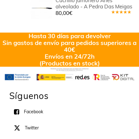
Cuchillo jamonero Aries
alveolado - A Pedra Das Meigas
80,00
€
Valorado
en
4.40
de 5
Hasta 30 días para devolver
Sin gastos de envío para pedidos superiores a
40€
Envíos en 24/72h
(Productos en stock)
Síguenos
Facebook
Twitter