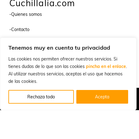
Cuchillalia.com
-Quienes somos
-Contacto
-Política de privacidad
Tenemos muy en cuenta tu privacidad
Las cookies nos permiten ofrecer nuestros servicios. Si
-Condiciones de uso
tienes dudas de lo que son las cookies
pincha en el enlace
.
Al utilizar nuestros servicios, aceptas el uso que hacemos
-Preguntas frecuentes
de las cookies.
Quiénes Somos
Condiciones de Venta y Uso
Política de Privacidad
Rechaza todo
Acepta
© 2026 Cuchillalia.com
Español
English
(
Inglés
)
Português
(
Portugués, Portugal
)
Français
(
Francés
)
Deutsch
(
Alemán
)