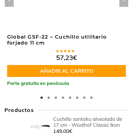
Global GSF-22 – Cuchillo utilitario
forjado 11 cm
Valorado
57,23
€
en
4.50
de 5
AÑADIR AL CARRITO
Porte gratuito en península
Productos
Cuchillo santoku alveolado de
17 cm - Wüsthof Classic Ikon
149,00
€