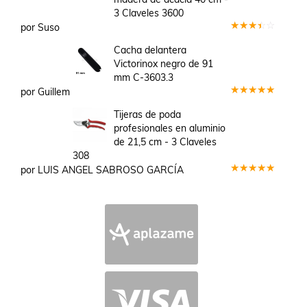
3 Claveles 3600
por Suso
Valorado
en
3
Cacha delantera
de 5
Victorinox negro de 91
mm C-3603.3
por Guillem
Valorado
en
5
de 5
Tijeras de poda
profesionales en aluminio
de 21,5 cm - 3 Claveles
308
por LUIS ANGEL SABROSO GARCÍA
Valorado
en
5
de 5