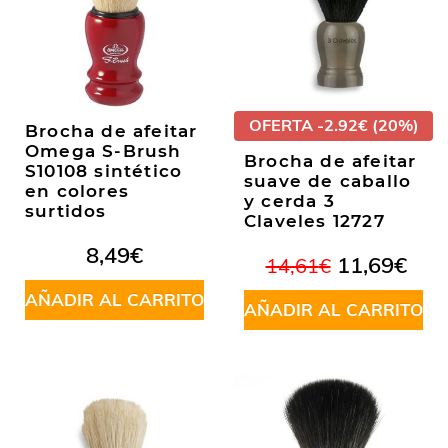
OFERTA -2.92€ (20%)
Brocha de afeitar
Omega S-Brush
Brocha de afeitar
S10108 sintético
suave de caballo
en colores
y cerda 3
surtidos
Claveles 12727
8,49
€
El
El
11,69
€
14,61
€
precio
prec
AÑADIR AL CARRITO
original
actu
AÑADIR AL CARRITO
era:
es:
14,61€.
11,