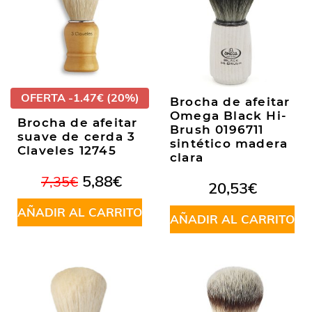
OFERTA -1.47€ (20%)
Brocha de afeitar
Omega Black Hi-
Brocha de afeitar
Brush 0196711
suave de cerda 3
sintético madera
Claveles 12745
clara
El
El
5,88
€
7,35
€
20,53
€
precio
precio
original
actual
AÑADIR AL CARRITO
AÑADIR AL CARRITO
era:
es:
7,35€.
5,88€.