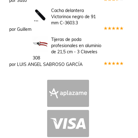
por Suso
Valorado
en
3
Cacha delantera
de 5
Victorinox negro de 91
mm C-3603.3
por Guillem
Valorado
en
5
de 5
Tijeras de poda
profesionales en aluminio
de 21,5 cm - 3 Claveles
308
por LUIS ANGEL SABROSO GARCÍA
Valorado
en
5
de 5