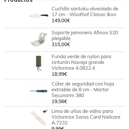
Cuchillo santoku alveolado de
17 cm - Wüsthof Classic Ikon
149,00
€
Soporte jamonero Afinox S20
plegable
315,00
€
Funda verde de nylon para
cinturón Navaja grande
Victorinox 4.0822.4
18,99
€
Cúter de seguridad con hoja
extraible de 8 cm - Martor
Secunorm 380
19,56
€
Lima de uñas de vidrio para
Victorinox Swiss Card Nailcare
A.7232
9,99
€