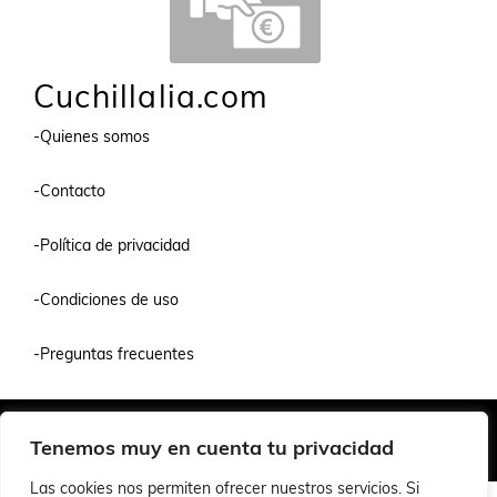
Cuchillalia.com
-Quienes somos
-Contacto
-Política de privacidad
-Condiciones de uso
-Preguntas frecuentes
Quiénes Somos
Condiciones de Venta y Uso
Política de Privacidad
Tenemos muy en cuenta tu privacidad
© 2026 Cuchillalia.com
Las cookies nos permiten ofrecer nuestros servicios. Si