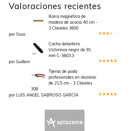
Valoraciones recientes
Barra magnética de
madera de acacia 40 cm -
3 Claveles 3600
por Suso
Valorado
en
3
Cacha delantera
de 5
Victorinox negro de 91
mm C-3603.3
por Guillem
Valorado
en
5
de 5
Tijeras de poda
profesionales en aluminio
de 21,5 cm - 3 Claveles
308
por LUIS ANGEL SABROSO GARCÍA
Valorado
en
5
de 5