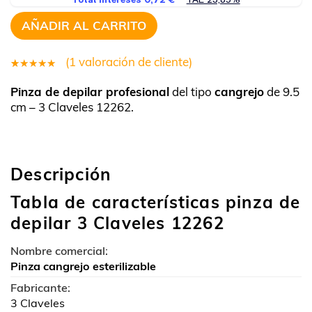
AÑADIR AL CARRITO
(
1
valoración de cliente)
1
Valorado
Pinza de depilar profesional
del tipo
cangrejo
de 9.5
5.00
sobre
cm – 3 Claveles 12262.
5 basado
en
puntuación
Descripción
de cliente
Tabla de características pinza de
depilar 3 Claveles 12262
Nombre comercial:
Pinza cangrejo esterilizable
Fabricante:
3 Claveles