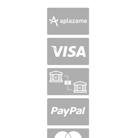
en
5
de 5