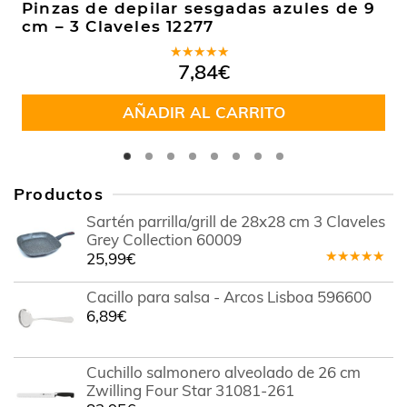
Pinzas de depilar sesgadas azules de 9
cm – 3 Claveles 12277
Valorado
7,84
€
en
5.00
de
5
AÑADIR AL CARRITO
Productos
Sartén parrilla/grill de 28x28 cm 3 Claveles
Grey Collection 60009
25,99
€
Valorado
en
5.00
de
Cacillo para salsa - Arcos Lisboa 596600
5
6,89
€
Cuchillo salmonero alveolado de 26 cm
Zwilling Four Star 31081-261