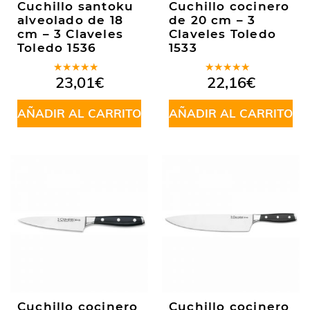
Cuchillo santoku
Cuchillo cocinero
alveolado de 18
de 20 cm – 3
cm – 3 Claveles
Claveles Toledo
Toledo 1536
1533
Valorado
Valorado
23,01
€
22,16
€
en
4.25
en
5.00
de
de 5
5
AÑADIR AL CARRITO
AÑADIR AL CARRITO
Cuchillo cocinero
Cuchillo cocinero