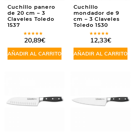
Cuchillo panero
Cuchillo
de 20 cm – 3
mondador de 9
Claveles Toledo
cm – 3 Claveles
1537
Toledo 1530
Valorado
Valorado
20,89
€
12,33
€
en
5.00
de
en
5.00
de
5
5
AÑADIR AL CARRITO
AÑADIR AL CARRITO