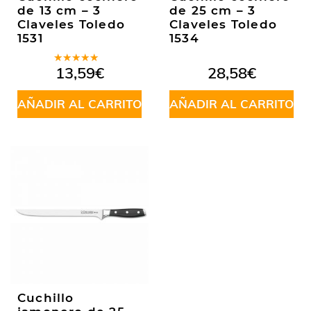
de 13 cm – 3
de 25 cm – 3
Claveles Toledo
Claveles Toledo
1531
1534
Valorado
13,59
€
28,58
€
en
5.00
de
5
AÑADIR AL CARRITO
AÑADIR AL CARRITO
Cuchillo