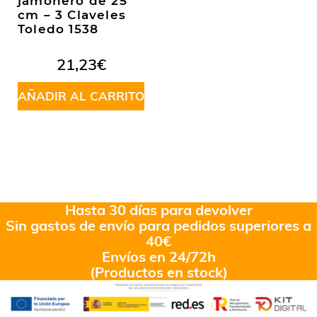
jamonero de 25
cm – 3 Claveles
Toledo 1538
21,23
€
AÑADIR AL CARRITO
Hasta 30 días para devolver
Sin gastos de envío para pedidos superiores a
40€
Envíos en 24/72h
(Productos en stock)