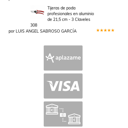
Valorado
en
5
de 5
Tijeras de poda
profesionales en aluminio
de 21,5 cm - 3 Claveles
308
por LUIS ANGEL SABROSO GARCÍA
Valorado
en
5
de 5