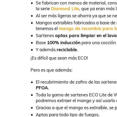
Se fabrican con menos de material, con
la serie
Diamond Lite
, que ya eran más l
Al ser más ligeras se ahorra ya que se n
Mangos extraíbles fabricados a base de m
tenemos el
mango de recambio para la
Sartenes
aptas para limpiar en el lavav
Base
100% inducción
para una cocción 
Y además
reciclable
.
¡Es difícil que sean más ECO!
Pero es que además:
El recubrimiento de zafiro de las sartene
PFOA
.
Toda la gama de sartenes ECO Lite de W
podremos extraer el mango y así usarl
Gracias a que el mango es extraíble, s
Aptas para todo tipo de fuegos.