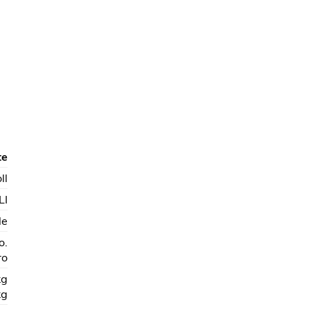
te
ll
LI
le
o.
ro
kg
kg