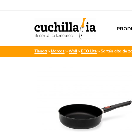
PROD
Tienda
Marcas
Woll
ECO Lite
Sartén alta de z