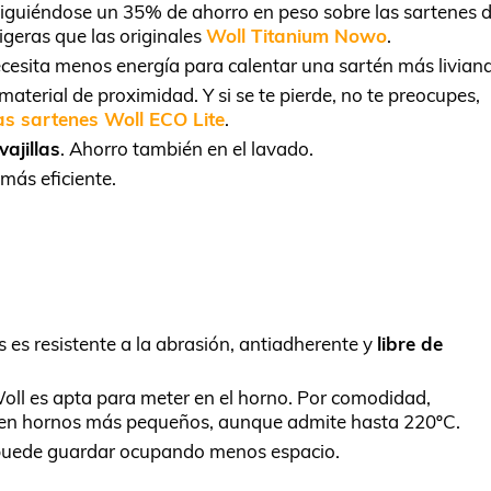
siguiéndose un 35% de ahorro en peso sobre las sartenes 
igeras que las originales
Woll Titanium Nowo
.
ecesita menos energía para calentar una sartén más liviana
aterial de proximidad. Y si se te pierde, no te preocupes,
s sartenes Woll ECO Lite
.
ajillas
. Ahorro también en el lavado.
más eficiente.
s es resistente a la abrasión, antiadherente y
libre de
oll es apta para meter en el horno. Por comodidad,
o en hornos más pequeños, aunque admite hasta 220ºC.
e puede guardar ocupando menos espacio.