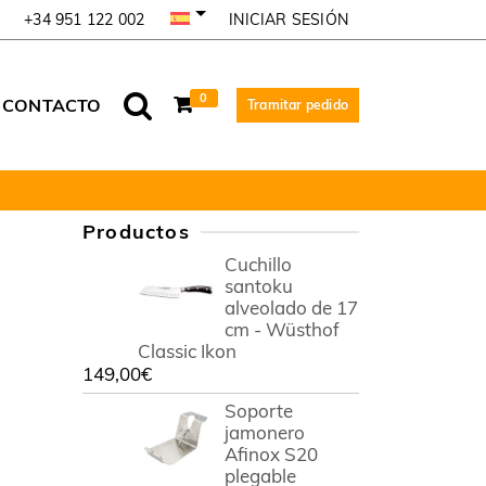
INICIAR SESIÓN
+34 951 122 002
0
CONTACTO
Tramitar pedido
Productos
Cuchillo
santoku
alveolado de 17
cm - Wüsthof
Classic Ikon
149,00
€
Soporte
jamonero
Afinox S20
plegable