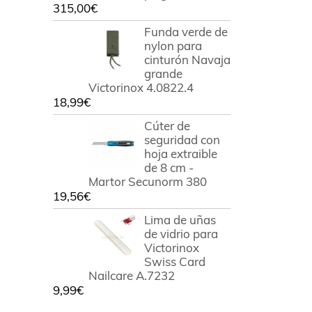
315,00
€
Funda verde de
nylon para
cinturón Navaja
grande
Victorinox 4.0822.4
18,99
€
Cúter de
seguridad con
hoja extraible
de 8 cm -
Martor Secunorm 380
19,56
€
Lima de uñas
de vidrio para
Victorinox
Swiss Card
Nailcare A.7232
9,99
€