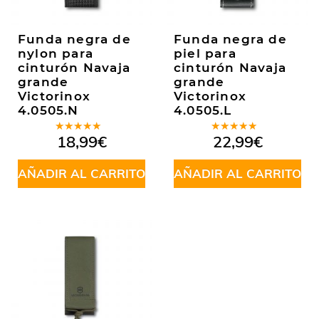
Funda negra de
Funda negra de
nylon para
piel para
cinturón Navaja
cinturón Navaja
grande
grande
Victorinox
Victorinox
4.0505.N
4.0505.L
Valorado
Valorado
18,99
€
22,99
€
en
5.00
de
en
5.00
de
5
5
AÑADIR AL CARRITO
AÑADIR AL CARRITO