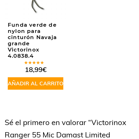
Funda verde de
nylon para
cinturón Navaja
grande
Victorinox
4.0838.4
Valorado
18,99
€
en
5.00
de
5
AÑADIR AL CARRITO
Sé el primero en valorar “Victorinox
Ranger 55 Mic Damast Limited