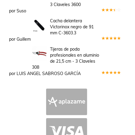
3 Claveles 3600
por Suso
Valorado
en
3
Cacha delantera
de 5
Victorinox negro de 91
mm C-3603.3
por Guillem
Valorado
en
5
de 5
Tijeras de poda
profesionales en aluminio
de 21,5 cm - 3 Claveles
308
por LUIS ANGEL SABROSO GARCÍA
Valorado
en
5
de 5