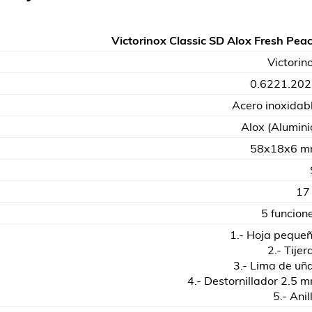
Victorinox Classic SD Alox Fresh Pea
Victorin
0.6221.20
Acero inoxidab
Alox (Alumini
58x18x6 
17
5 funcion
1.- Hoja peque
2.- Tijer
3.- Lima de uñ
4.- Destornillador 2.5 
5.- Anil