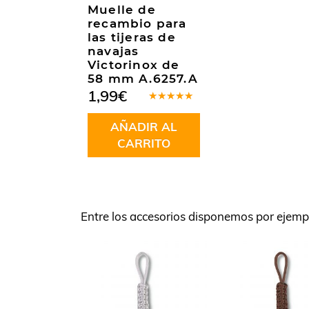
Muelle de
recambio para
las tijeras de
navajas
Victorinox de
58 mm A.6257.A
1,99
€
Valorado
en
5.00
de
AÑADIR AL
5
CARRITO
Entre los accesorios disponemos por ejemp