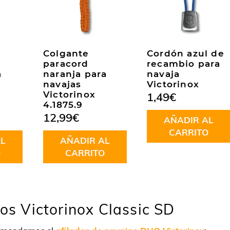
Colgante
Cordón azul de
paracord
recambio para
a
naranja para
navaja
navajas
Victorinox
Victorinox
1,49
€
4.1875.9
12,99
€
AÑADIR AL
CARRITO
L
AÑADIR AL
O
CARRITO
sos Victorinox Classic SD