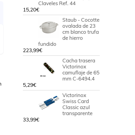
Claveles Ref. 44
15,20
€
Staub - Cocotte
ovalada de 23
cm blanco trufa
de hierro
fundido
223,99
€
Cacha trasera
Victorinox
camuflaje de 65
mm C-6494.4
n
5,29
€
Victorinox
Swiss Card
Classic azul
transparente
33,99
€