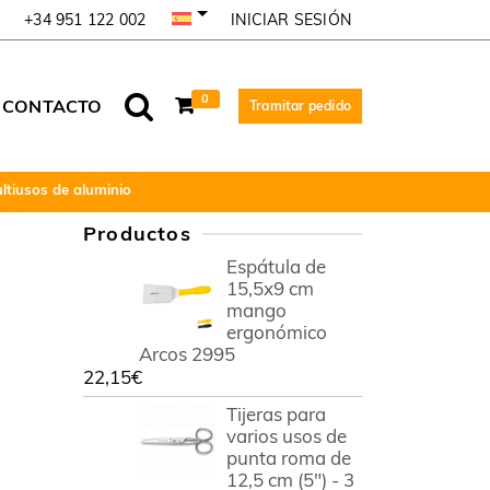
INICIAR SESIÓN
+34 951 122 002
0
CONTACTO
Tramitar pedido
ltiusos de aluminio
Productos
Espátula de
15,5x9 cm
mango
ergonómico
Arcos 2995
22,15
€
Tijeras para
varios usos de
punta roma de
12,5 cm (5") - 3