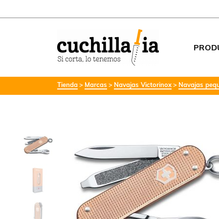
PROD
Tienda
Marcas
Navajas Victorinox
Navajas pequ