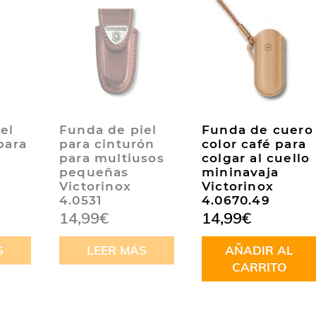
el
Funda de piel
Funda de cuero
para
para cinturón
color café para
para multiusos
colgar al cuello
pequeñas
mininavaja
Victorinox
Victorinox
4.0531
4.0670.49
14,99
€
14,99
€
S
LEER MÁS
AÑADIR AL
CARRITO