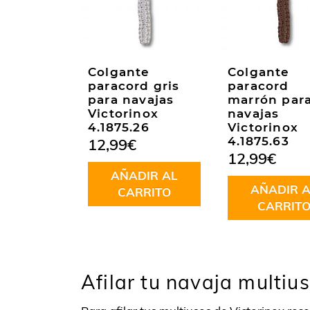
Colgante
Colgante
paracord gris
paracord
para navajas
marrón par
Victorinox
navajas
4.1875.26
Victorinox
4.1875.63
12,99
€
12,99
€
AÑADIR AL
AÑADIR A
CARRITO
CARRIT
Afilar tu navaja multiu