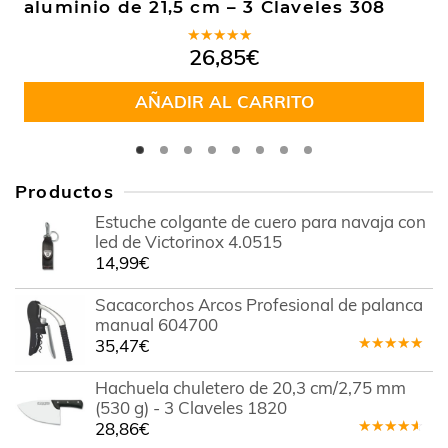
aluminio de 21,5 cm – 3 Claveles 308
Valorado
26,85
€
en
4.88
de
5
AÑADIR AL CARRITO
Productos
Estuche colgante de cuero para navaja con
led de Victorinox 4.0515
14,99
€
Sacacorchos Arcos Profesional de palanca
manual 604700
35,47
€
Valorado
en
5.00
de
Hachuela chuletero de 20,3 cm/2,75 mm
5
(530 g) - 3 Claveles 1820
28,86
€
Valorado