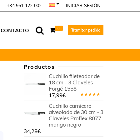
INICIAR SESIÓN
+34 951 122 002
0
CONTACTO
Tramitar pedido
Productos
Cuchillo fileteador de
18 cm - 3 Claveles
Forgé 1558
17,99
€
Valorado
en
5.00
de
Cuchillo carnicero
5
alveolado de 30 cm - 3
Claveles Proflex 8077
mango negro
34,28
€