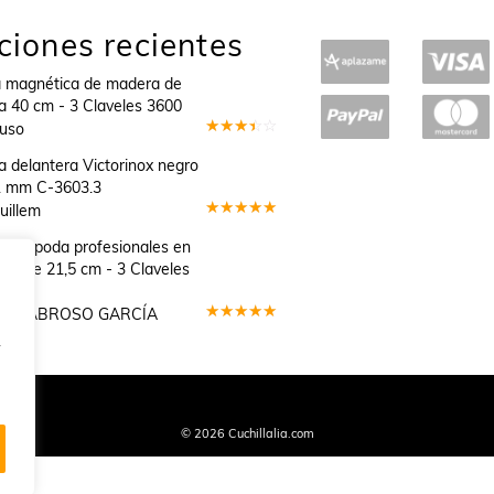
ciones recientes
a magnética de madera de
a 40 cm - 3 Claveles 3600
Suso
Valorado
en
3
 delantera Victorinox negro
de 5
1 mm C-3603.3
uillem
Valorado
en
5
de 5
as de poda profesionales en
nio de 21,5 cm - 3 Claveles
GEL SABROSO GARCÍA
Valorado
.
en
5
de 5
Quiénes Somos
Condiciones de Venta y Uso
Política de Privacidad
© 2026 Cuchillalia.com