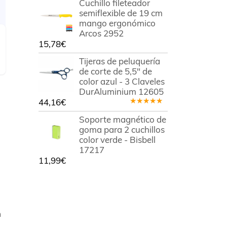
Cuchillo fileteador
semiflexible de 19 cm
mango ergonómico
Arcos 2952
15,78
€
Tijeras de peluquería
de corte de 5,5" de
color azul - 3 Claveles
DurAluminium 12605
44,16
€
Valorado
en
5.00
de
Soporte magnético de
5
goma para 2 cuchillos
color verde - Bisbell
17217
11,99
€
n