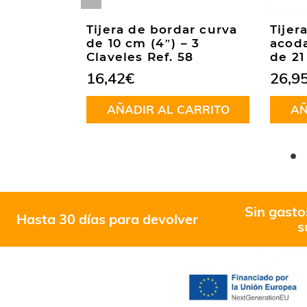
tura
Tijera de bordar curva
Tijer
e 20 cm
de 10 cm (4″) – 3
acod
es Ref.
Claveles Ref. 58
de 21
16,42
€
26,9
Valorado
AÑADIR AL CARRITO
AÑ
en
5.00
de
CARRITO
5
Sin gasto
Hasta 30 días para devolver
s