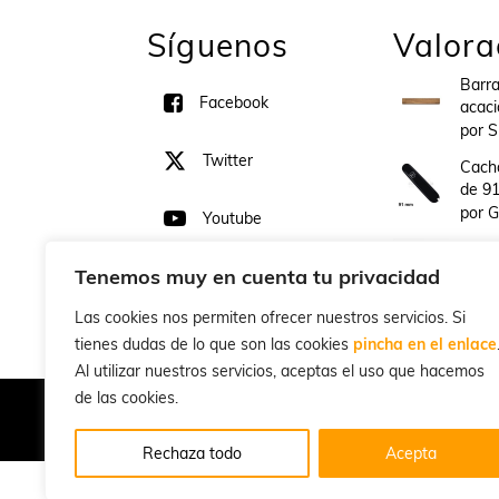
Síguenos
Valora
Barr
Facebook
acaci
por 
Twitter
Cacha
de 9
por G
Youtube
Tijer
alumi
Tenemos muy en cuenta tu privacidad
308
por LUIS AN
Las cookies nos permiten ofrecer nuestros servicios. Si
tienes dudas de lo que son las cookies
pincha en el enlace
Al utilizar nuestros servicios, aceptas el uso que hacemos
de las cookies.
Rechaza todo
Acepta