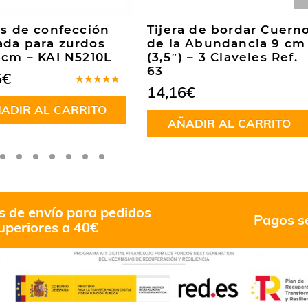
as de confección
Tijera de bordar Cuern
ada para zurdos
de la Abundancia 9 cm
 cm – KAI N5210L
(3,5″) – 3 Claveles Ref.
63
5
€
14,16
€
Valorado
en
4.67
ADIR AL CARRITO
de 5
AÑADIR AL CARRITO
s de envío para pedidos
Pagos s
uperiores a 40€