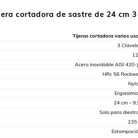
ijera cortadora de sastre de 24 cm 3
Tijeras cortadora varios us
3 Clavel
1
Acero inoxidable AISI 420-
HRc 56 Rockwe
Nyl
Ergonómi
24 cm – 9,
Solo para diestr
235
Estampaci