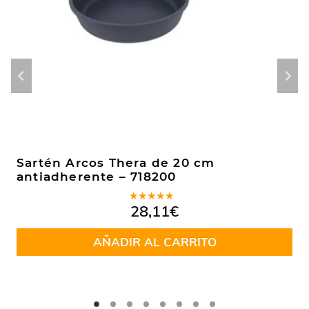
Sartén Arcos Thera de 20 cm
antiadherente – 718200
Valorado
28,11
€
en
5.00
de
5
AÑADIR AL CARRITO