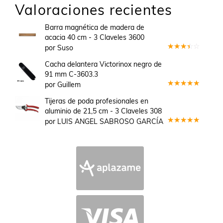
Valoraciones recientes
Barra magnética de madera de
acacia 40 cm - 3 Claveles 3600
por Suso
Valorado
en
3
Cacha delantera Victorinox negro de
de 5
91 mm C-3603.3
por Guillem
Valorado
en
5
de 5
Tijeras de poda profesionales en
aluminio de 21,5 cm - 3 Claveles 308
por LUIS ANGEL SABROSO GARCÍA
Valorado
en
5
de 5