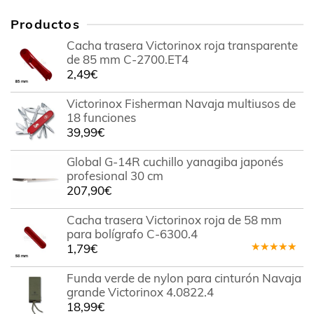
Productos
Cacha trasera Victorinox roja transparente
de 85 mm C-2700.ET4
2,49
€
Victorinox Fisherman Navaja multiusos de
18 funciones
39,99
€
Global G-14R cuchillo yanagiba japonés
profesional 30 cm
207,90
€
Cacha trasera Victorinox roja de 58 mm
para bolígrafo C-6300.4
1,79
€
Valorado
en
5.00
de
Funda verde de nylon para cinturón Navaja
5
grande Victorinox 4.0822.4
18,99
€