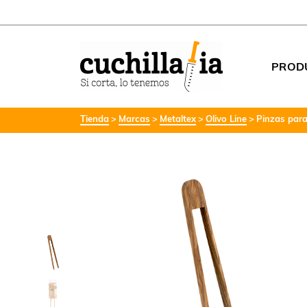
PROD
Tienda
Marcas
Metaltex
Olivo Line
Pinzas para