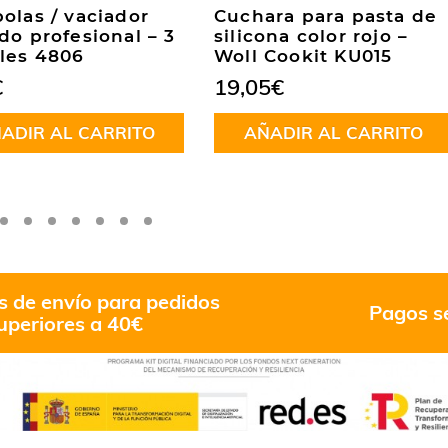
olas / vaciador
Cuchara para pasta de
do profesional – 3
silicona color rojo –
les 4806
Woll Cookit KU015
€
19,05
€
ADIR AL CARRITO
AÑADIR AL CARRITO
s de envío para pedidos
Pagos s
uperiores a 40€