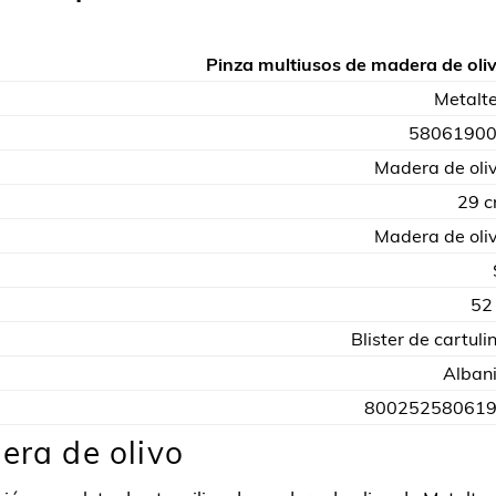
Pinza multiusos de madera de oli
Metalt
‭58061900
Madera de oli
29 
Madera de oli
52
Blister de cartuli
Alban
80025258061
era de olivo