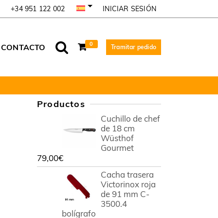
INICIAR SESIÓN
+34 951 122 002
0
CONTACTO
Tramitar pedido
Productos
Cuchillo de chef
de 18 cm
Wüsthof
Gourmet
79,00
€
Cacha trasera
Victorinox roja
de 91 mm C-
3500.4
bolígrafo