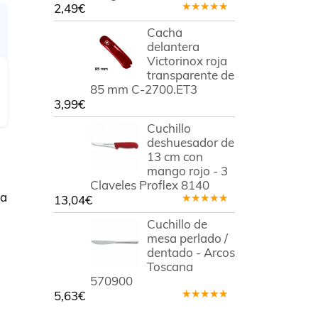
2,49
€
Valorado
en
5.00
de
Cacha
5
delantera
Victorinox roja
transparente de
85 mm C-2700.ET3
3,99
€
Cuchillo
deshuesador de
13 cm con
mango rojo - 3
Claveles Proflex 8140
la
13,04
€
Valorado
en
5.00
de
Cuchillo de
5
mesa perlado /
dentado - Arcos
Toscana
570900
5,63
€
Valorado
en
5.00
de