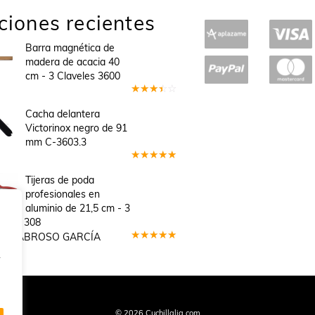
ciones recientes
Barra magnética de
madera de acacia 40
cm - 3 Claveles 3600
Valorado
en
3
Cacha delantera
de 5
Victorinox negro de 91
mm C-3603.3
Valorado
en
5
de 5
Tijeras de poda
profesionales en
aluminio de 21,5 cm - 3
veles 308
GEL SABROSO GARCÍA
Valorado
.
en
5
de 5
Quiénes Somos
Condiciones de Venta y Uso
Política de Privacidad
© 2026 Cuchillalia.com