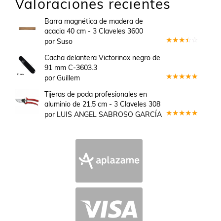
Valoraciones recientes
Barra magnética de madera de
acacia 40 cm - 3 Claveles 3600
por Suso
Valorado
en
3
Cacha delantera Victorinox negro de
de 5
91 mm C-3603.3
por Guillem
Valorado
en
5
de 5
Tijeras de poda profesionales en
aluminio de 21,5 cm - 3 Claveles 308
por LUIS ANGEL SABROSO GARCÍA
Valorado
en
5
de 5