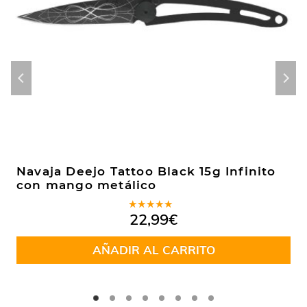
Navaja Deejo Tattoo Black 15g Infinito
con mango metálico
Valorado
22,99
€
en
5.00
de
5
AÑADIR AL CARRITO