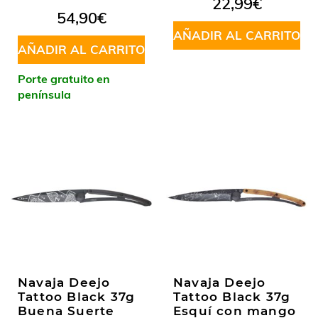
22,99
€
en
5.00
de
54,90
€
5
AÑADIR AL CARRITO
AÑADIR AL CARRITO
Porte gratuito en
península
Navaja Deejo
Navaja Deejo
Tattoo Black 37g
Tattoo Black 37g
Buena Suerte
Esquí con mango