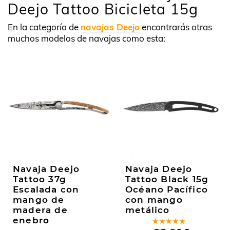
Deejo Tattoo Bicicleta 15g
En la categoría de
navajas Deejo
encontrarás otras
muchos modelos de navajas como esta:
Navaja Deejo
Navaja Deejo
Tattoo 37g
Tattoo Black 15g
Escalada con
Océano Pacífico
mango de
con mango
madera de
metálico
enebro
Valorado