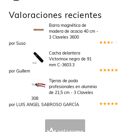
Valoraciones recientes
Barra magnética de
madera de acacia 40 cm -
3 Claveles 3600
por Suso
Valorado
en
3
Cacha delantera
de 5
Victorinox negro de 91
mm C-3603.3
por Guillem
Valorado
en
5
de 5
Tijeras de poda
profesionales en aluminio
de 21,5 cm - 3 Claveles
308
por LUIS ANGEL SABROSO GARCÍA
Valorado
en
5
de 5