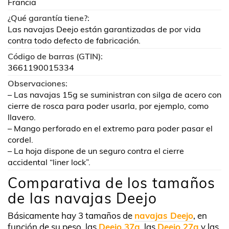
Francia
¿Qué garantía tiene?:
Las navajas Deejo están garantizadas de por vida
contra todo defecto de fabricación.
Código de barras (GTIN):
3661190015334
Observaciones:
– Las navajas 15g se suministran con silga de acero con
cierre de rosca para poder usarla, por ejemplo, como
llavero.
– Mango perforado en el extremo para poder pasar el
cordel.
– La hoja dispone de un seguro contra el cierre
accidental “liner lock”.
Comparativa de los tamaños
de las navajas Deejo
Básicamente hay 3 tamaños de
navajas Deejo
, en
función de su peso, las
Deejo 37g
, las
Deejo 27g
y las