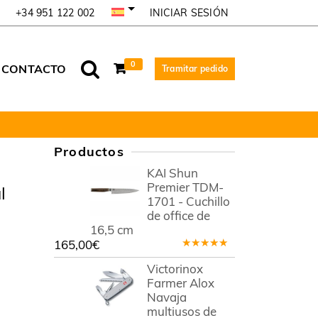
INICIAR SESIÓN
+34 951 122 002
0
CONTACTO
Tramitar pedido
Productos
KAI Shun
Premier TDM-
l
1701 - Cuchillo
de office de
16,5 cm
165,00
€
Valorado
en
5.00
de
Victorinox
5
Farmer Alox
Navaja
multiusos de