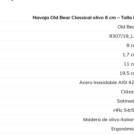
Navaja Old Bear Classical olivo 8 cm – Talla
Old Be
9307/19_
8 
1,7 
11 
19,5 
Acero Inoxidable AISI 4
Clási
Satina
HRc 54/
Madera de olivo italia
Ergonómi