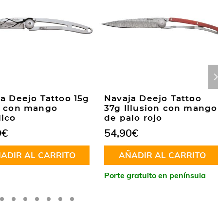
a Deejo Tattoo 15g
Navaja Deejo Tattoo
l con mango
37g Illusion con mango
lico
de palo rojo
9
€
54,90
€
ADIR AL CARRITO
AÑADIR AL CARRITO
Porte gratuito en península