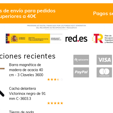
s de envío para pedidos
Pagos s
uperiores a 40€
ciones recientes
Barra magnética de
madera de acacia 40
cm - 3 Claveles 3600
Valorado
en
3
Cacha delantera
de 5
Victorinox negro de 91
mm C-3603.3
Valorado
en
5
de 5
Tijeras de poda