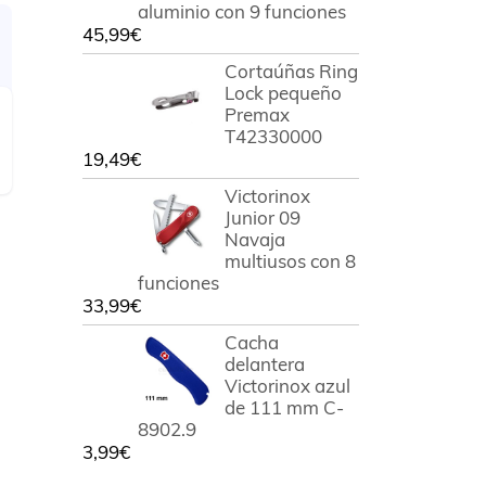
aluminio con 9 funciones
45,99
€
Cortaúñas Ring
Lock pequeño
Premax
T42330000
19,49
€
Victorinox
Junior 09
Navaja
multiusos con 8
funciones
33,99
€
Cacha
delantera
Victorinox azul
de 111 mm C-
8902.9
3,99
€