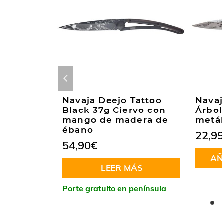
ssic SD
Navaja Deejo Tattoo
Navaj
avaja
Black 37g Ciervo con
Árbo
rada
mango de madera de
metá
ébano
22,9
54,90
€
CARRITO
AÑ
LEER MÁS
Porte gratuito en península