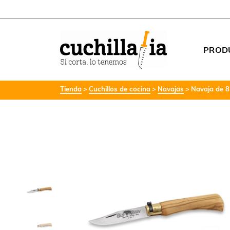
PROD
Tienda
Cuchillos de cocina
Navajas
Navaja de 8